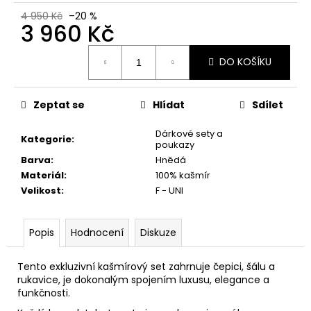
č
u
4 950 Kč
–20 %
3 960 Kč
j
e
Měrná
m
DO KOŠÍKU
cena:
e
Zeptat se
Hlídat
Sdílet
Dárkové sety a
Kategorie
:
poukazy
Barva
:
Hnědá
Materiál
:
100% kašmír
Velikost
:
F - UNI
Popis
Hodnocení
Diskuze
Tento exkluzivní kašmírový set zahrnuje čepici, šálu a
rukavice, je dokonalým spojením luxusu, elegance a
funkčnosti.