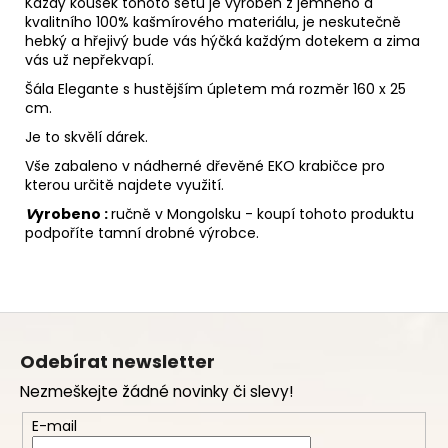
Každý kousek tohoto setu je vyroben z jemného a
kvalitního 100% kašmírového materiálu, j
e neskutečně
hebký a hřejivý bude vás hýčká každým dotekem a zima
vás už nepřekvapí.
Šála Elegante s hustějším úpletem má rozměr 160 x 25
cm.
Je to skvělí dárek.
Vše zabaleno v nádherné dřevěné EKO krabičce pro
kterou určitě najdete využití.
V
yrobeno :
ručně v Mongolsku - koupí tohoto produktu
podpoříte tamní drobné výrobce.
Z
á
Odebírat newsletter
p
Nezmeškejte žádné novinky či slevy!
a
t
E-mail