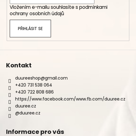
í
Vložením e-mailu souhlasíte s
podmínkami
ochrany osobních údajů
PŘIHLÁSIT SE
Kontakt
duureeshop
@
gmail.com
+420 731 538 064
+420 722 808 686
https://www.facebook.com/www.fb.com/duuree.cz
duuree.cz
@duuree.cz
Informace pro vás