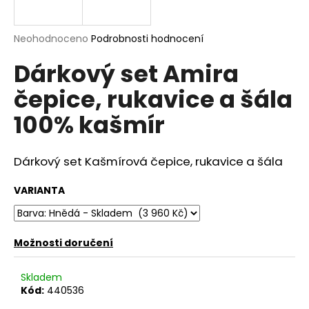
a
j
Průměrné
Neohodnoceno
Podrobnosti hodnocení
í
hodnocení
Dárkový set Amira
produktu
t
je
?
čepice, rukavice a šála
0,0
z
100% kašmír
5
hvězdiček.
Dárkový set Kašmírová čepice, rukavice a šála
HLEDAT
VARIANTA
D
o
Možnosti doručení
p
o
Skladem
r
Kód:
440536
u