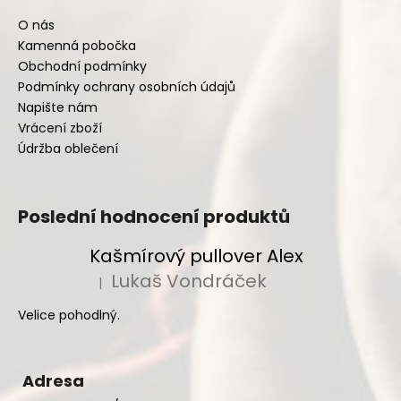
O nás
Kamenná pobočka
Obchodní podmínky
Podmínky ochrany osobních údajů
Napište nám
Vrácení zboží
Údržba oblečení
Poslední hodnocení produktů
Kašmírový pullover Alex
Lukaš Vondráček
|
Hodnocení produktu je 5 z 5 hvězdiček.
Velice pohodlný.
Adresa