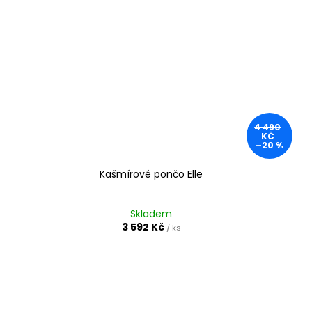
4 490
KČ
–20 %
Kašmírové pončo Elle
Skladem
3 592 Kč
/ ks