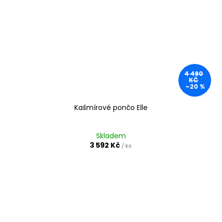
4 490
KČ
–20 %
Kašmírové pončo Elle
Skladem
3 592 Kč
/ ks