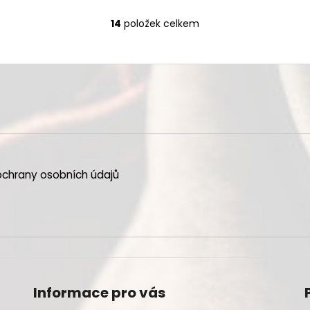
14
položek celkem
O
v
l
á
d
a
c
í
p
r
chrany osobních údajů
v
k
y
v
ý
p
i
s
Informace pro vás
u