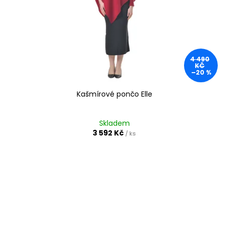
4 490
KČ
–20 %
Kašmírové pončo Elle
Skladem
3 592 Kč
/ ks