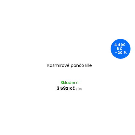
4 490
KČ
–20 %
Kašmírové pončo Elle
Skladem
3 592 Kč
/ ks