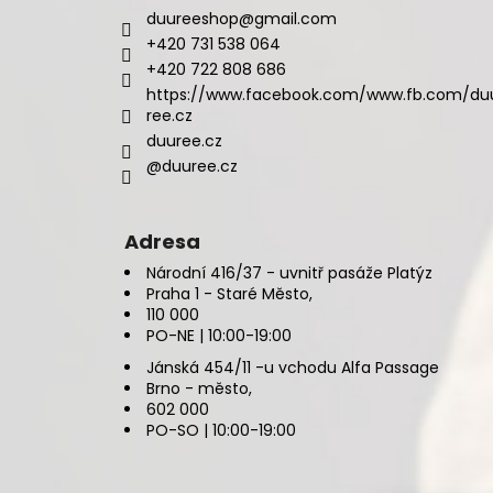
duureeshop
@
gmail.com
+420 731 538 064
+420 722 808 686
https://www.facebook.com/www.fb.com/du
ree.cz
duuree.cz
@duuree.cz
Adresa
Národní 416/37 - uvnitř pasáže Platýz
Praha 1 - Staré Město,
110 000
PO-NE | 10:00-19:00
Jánská 454/11 -u vchodu Alfa Passage
Brno - město,
602 000
PO-SO | 10:00-19:00