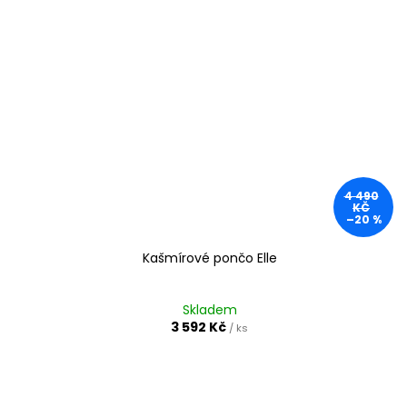
4 490
KČ
–20 %
Kašmírové pončo Elle
Skladem
3 592 Kč
/ ks