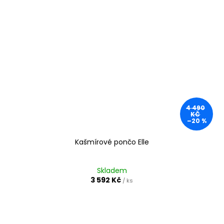
4 490
KČ
–20 %
Kašmírové pončo Elle
Skladem
3 592 Kč
/ ks