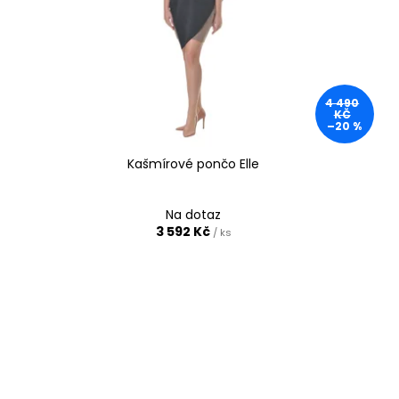
4 490
KČ
–20 %
Kašmírové pončo Elle
Na dotaz
3 592 Kč
/ ks