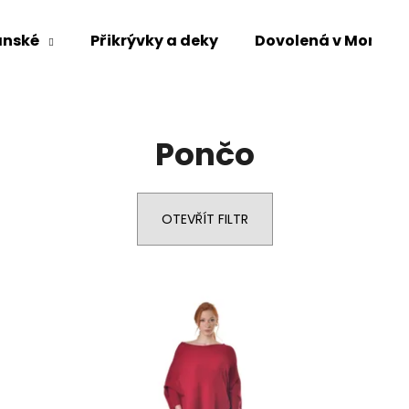
ánské
Přikrývky a deky
Dovolená v Mongol
Co potřebujete najít?
Pončo
HLEDAT
OTEVŘÍT FILTR
Doporučujeme