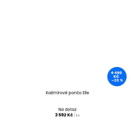
4 490
KČ
–20 %
Kašmírové pončo Elle
Na dotaz
3 592 Kč
/ ks