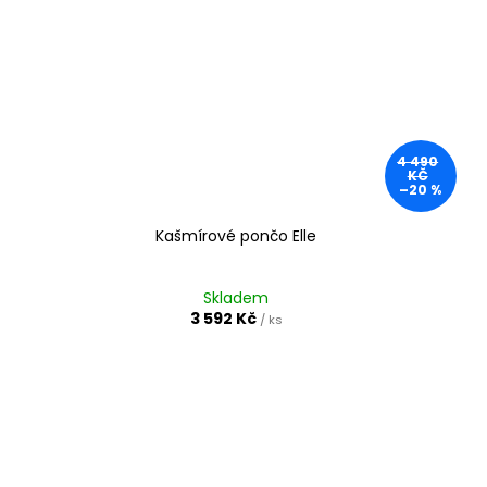
4 490
KČ
–20 %
Kašmírové pončo Elle
Skladem
3 592 Kč
/ ks