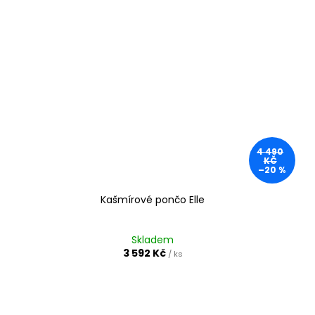
4 490
KČ
–20 %
Kašmírové pončo Elle
Skladem
3 592 Kč
/ ks