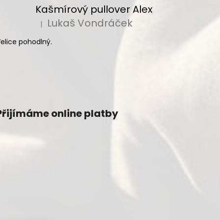
Kašmírový pullover Alex
Lukaš Vondráček
|
Hodnocení produktu je 5 z 5 hvězdiček.
elice pohodlný.
Přijímáme online platby