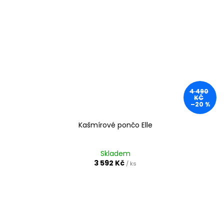
4 490
KČ
–20 %
Kašmírové pončo Elle
Skladem
3 592 Kč
/ ks