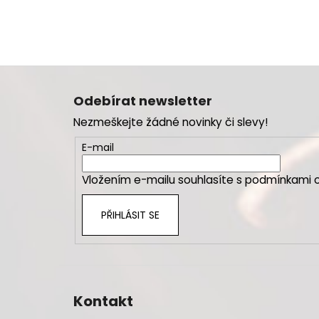
Z
á
Odebírat newsletter
p
Nezmeškejte žádné novinky či slevy!
a
t
E-mail
í
Vložením e-mailu souhlasíte s
podmínkami o
PŘIHLÁSIT SE
Kontakt