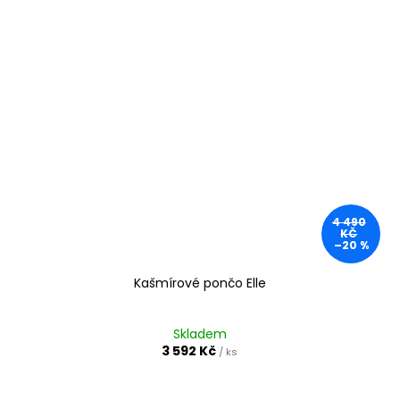
4 490
KČ
–20 %
Kašmírové pončo Elle
Skladem
3 592 Kč
/ ks