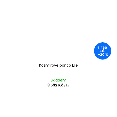
4 490
KČ
–20 %
Kašmírové pončo Elle
Skladem
3 592 Kč
/ ks