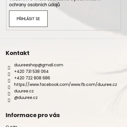
č
ochrany osobních údajů
u
j
e
PŘIHLÁSIT SE
m
e
Kontakt
duureeshop
@
gmail.com
+420 731 538 064
+420 722 808 686
https://www.facebook.com/www.fb.com/duuree.cz
duuree.cz
@duuree.cz
Informace pro vás
O nás