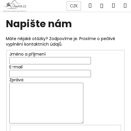
K
Přejít
Hledat
Náku
M
Přihlášen
CZK
na
o
obsah
Zpět
Zpět
košík
š
Napište nám
í
C
k
o
Máte nějaké otázky? Zodpovíme je. Prosíme o pečlivé
vyplnění kontaktních údajů.
p
o
Jméno a příjmení
t
E-mail
ř
e
Zpráva
b
u
j
e
t
e
n