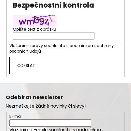
Bezpečnostní kontrola
a
j
í
t
Opište text z obrázku
?
Vložením zprávy souhlasíte s
podmínkami ochrany
osobních údajů
ODESLAT
HLEDAT
Z
á
D
Odebírat newsletter
o
p
p
Nezmeškejte žádné novinky či slevy!
a
o
t
E-mail
r
í
u
Vložením e-mailu souhlasíte s
podmínkami