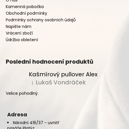
Kamenná pobočka
Obchodní podmínky
Podmínky ochrany osobních údajů
Napište nám
Vrácení zboží
Údržba oblečení
Poslední hodnocení produktů
Kašmírový pullover Alex
Lukaš Vondráček
|
Hodnocení produktu je 5 z 5 hvězdiček.
Velice pohodlný.
Adresa
Národní 416/37 - uvnitř
pasáže Platýz