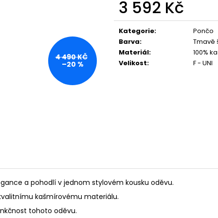
3 592 Kč
Měrná
cena:
Kategorie
:
Pončo
Barva
:
Tmavě 
Materiál
:
100% ka
4 490 KČ
Velikost
:
F - UNI
–20 %
egance a pohodlí v jednom stylovém kousku oděvu.
kvalitnímu kašmírovému materiálu.
funkčnost tohoto oděvu.