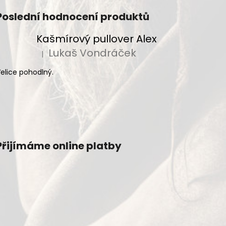
Poslední hodnocení produktů
Kašmírový pullover Alex
Lukaš Vondráček
|
Hodnocení produktu je 5 z 5 hvězdiček.
elice pohodlný.
Přijímáme online platby