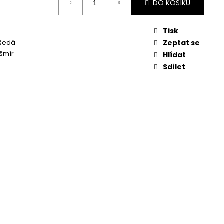
DO KOŠÍKU
Tisk
šedá
Zeptat se
šmír
Hlídat
Sdílet