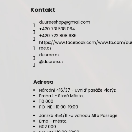
Kontakt
duureeshop
@
gmail.com
+420 731 538 064
+420 722 808 686
https://www.facebook.com/www.fb.com/du
ree.cz
duuree.cz
@duuree.cz
Adresa
Národní 416/37 - uvnitř pasáže Platýz
Praha 1 - Staré Město,
110 000
PO-NE | 10:00-19:00
Jánská 454/11 -u vchodu Alfa Passage
Brno - město,
602 000