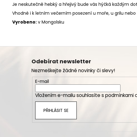
Je neskutečně hebký a hřejivý bude vás hýčká každým do
Vhodné i k letním večerním posezení u moře, u grilu nebo 
Vyrobeno:
v Mongolsku
Z
á
Odebírat newsletter
p
Nezmeškejte žádné novinky či slevy!
a
t
E-mail
í
Vložením e-mailu souhlasíte s
podmínkami o
PŘIHLÁSIT SE