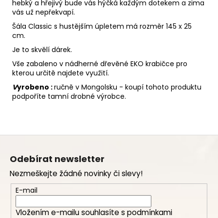
hebký a hřejivý bude vás hýčká každým dotekem a zima
vás už nepřekvapí.
Šála Classic s hustějším úpletem má rozměr 145 x 25
cm.
Je to skvělí dárek.
Vše zabaleno v nádherné dřevěné EKO krabičce pro
kterou určitě najdete využití.
V
yrobeno :
ručně v Mongolsku - koupí tohoto produktu
podpoříte tamní drobné výrobce.
Z
á
Odebírat newsletter
p
Nezmeškejte žádné novinky či slevy!
a
t
E-mail
í
Vložením e-mailu souhlasíte s
podmínkami