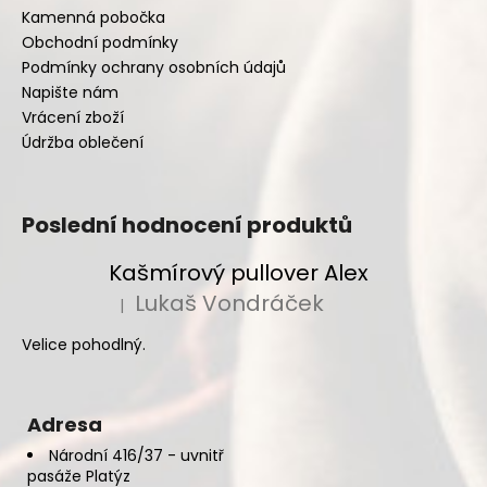
Kamenná pobočka
Obchodní podmínky
Podmínky ochrany osobních údajů
Napište nám
Vrácení zboží
Údržba oblečení
Poslední hodnocení produktů
Kašmírový pullover Alex
Lukaš Vondráček
|
Hodnocení produktu je 5 z 5 hvězdiček.
Velice pohodlný.
Adresa
Národní 416/37 - uvnitř
pasáže Platýz