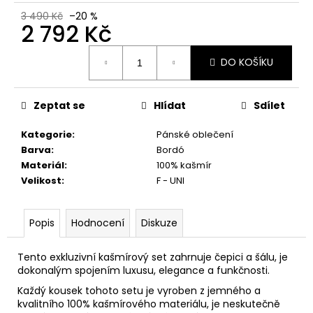
č
u
3 490 Kč
–20 %
2 792 Kč
j
e
Měrná
m
DO KOŠÍKU
cena:
e
Zeptat se
Hlídat
Sdílet
Kategorie
:
Pánské oblečení
Barva
:
Bordó
Materiál
:
100% kašmír
Velikost
:
F - UNI
Popis
Hodnocení
Diskuze
Tento exkluzivní kašmírový set zahrnuje čepici a šálu, je
dokonalým spojením luxusu, elegance a funkčnosti.
Každý kousek tohoto setu je vyroben z jemného a
kvalitního 100% kašmírového materiálu, j
e neskutečně