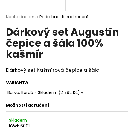
a
j
Průměrné
Neohodnoceno
Podrobnosti hodnocení
í
hodnocení
Dárkový set Augustin
produktu
t
je
?
čepice a šála 100%
0,0
z
kašmír
5
hvězdiček.
Dárkový set Kašmírová čepice a šála
HLEDAT
VARIANTA
D
o
Možnosti doručení
p
o
Skladem
r
Kód:
6001
u