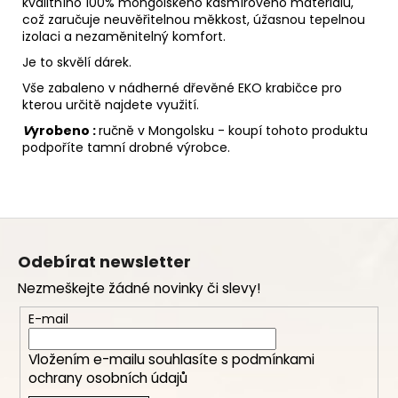
kvalitního 100% mongolského kašmírového materiálu,
což zaručuje neuvěřitelnou měkkost, úžasnou tepelnou
izolaci a nezaměnitelný komfort.
Je to skvělí dárek.
Vše zabaleno v nádherné dřevěné EKO krabičce pro
kterou určitě najdete využití.
V
yrobeno :
ručně v Mongolsku - koupí tohoto produktu
podpoříte tamní drobné výrobce.
Z
á
Odebírat newsletter
p
Nezmeškejte žádné novinky či slevy!
a
t
E-mail
í
Vložením e-mailu souhlasíte s
podmínkami
ochrany osobních údajů