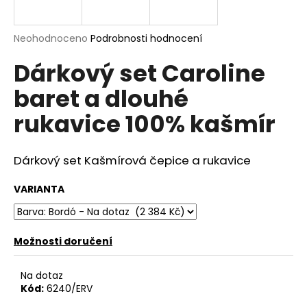
a
j
Průměrné
Neohodnoceno
Podrobnosti hodnocení
í
hodnocení
Dárkový set Caroline
produktu
t
je
?
baret a dlouhé
0,0
z
rukavice 100% kašmír
5
hvězdiček.
Dárkový set Kašmírová čepice a rukavice
HLEDAT
VARIANTA
D
o
Možnosti doručení
p
o
Na dotaz
r
Kód:
6240/ERV
u