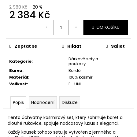
č
u
2 980 Kč
–20 %
2 384 Kč
j
e
Měrná
m
DO KOŠÍKU
cena:
e
Zeptat se
Hlídat
Sdílet
Dárkové sety a
Kategorie
:
poukazy
Barva
:
Bordó
Materiál
:
100% kašmír
Velikost
:
F - UNI
Popis
Hodnocení
Diskuze
Tento úchvatný kašmírový set, který zahrnuje baret a
dlouhé rukavice, spojuje nadčasový luxus s elegancí.
Každý kousek tohoto setu je vytvořen z jemného a