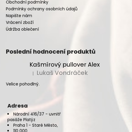
Obchodní podmínky
Podmínky ochrany osobních údajů
Napište nám
Vrácení zboží
Údržba oblečení
Poslední hodnocení produktů
Kašmírový pullover Alex
Lukaš Vondráček
|
Hodnocení produktu je 5 z 5 hvězdiček.
Velice pohodlný.
Adresa
Národní 416/37 - uvnitř
pasáže Platýz
Praha 1 - Staré Město,
110 000