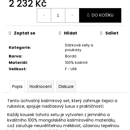
2 232 Kč
č
u
Měrná
j
DO KOŠÍKU
cena:
e
m
e
Zeptat se
Hlídat
Sdílet
Dárkové sety a
Kategorie
:
poukazy
Barva
:
Bordó
Materiál
:
100% kašmír
Velikost
:
F - UNI
Popis
Hodnocení
Diskuze
Tento úchvatný kašmírový set, který zahrnuje čepici a
rukavice, spojuje nadčasový luxus s praktičností.
Každý kousek tohoto setu je vytvořen z jemného a
kvalitního 100% mongolského kašmírového materiálu,
což zaručuje neuvěřitelnou měkkost, úžasnou tepelnou