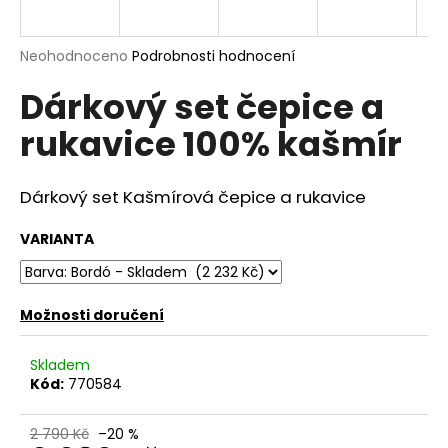
a
j
Průměrné
Neohodnoceno
Podrobnosti hodnocení
í
hodnocení
Dárkový set čepice a
produktu
t
je
?
rukavice 100% kašmír
0,0
z
5
hvězdiček.
Dárkový set Kašmírová čepice a rukavice
HLEDAT
VARIANTA
Možnosti doručení
D
o
p
Skladem
o
Kód:
770584
r
u
2 790 Kč
–20 %