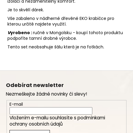
izolaci a nezaměnitelný komfort.
Je to skvělí dárek.
Vše zabaleno v nádherné dřevěné EKO krabičce pro
kterou určitě najdete využití.
V
yrobeno :
ručně v Mongolsku - koupí tohoto produktu
podpoříte tamní drobné výrobce.
Tento set neobsahuje šálu která je na fotkách.
Z
á
Odebírat newsletter
p
Nezmeškejte žádné novinky či slevy!
a
t
E-mail
í
Vložením e-mailu souhlasíte s
podmínkami
ochrany osobních údajů