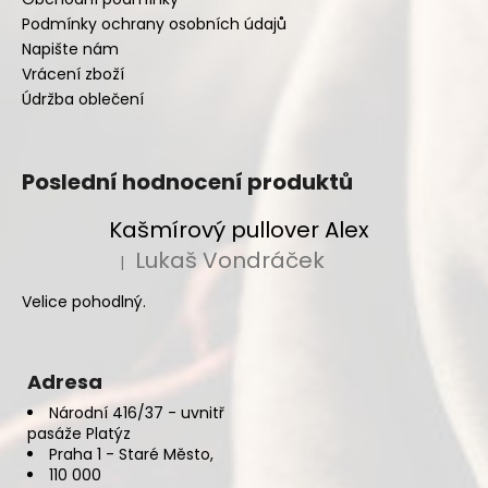
Podmínky ochrany osobních údajů
Napište nám
Vrácení zboží
Údržba oblečení
Poslední hodnocení produktů
Kašmírový pullover Alex
Lukaš Vondráček
|
Hodnocení produktu je 5 z 5 hvězdiček.
Velice pohodlný.
Adresa
Národní 416/37 - uvnitř
pasáže Platýz
Praha 1 - Staré Město,
110 000