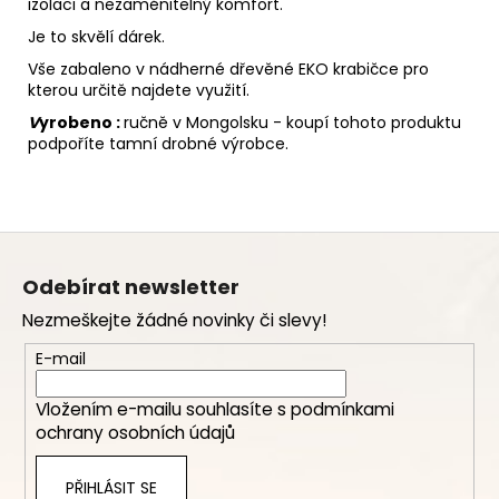
izolaci a nezaměnitelný komfort.
Je to skvělí dárek.
Vše zabaleno v nádherné dřevěné EKO krabičce pro
kterou určitě najdete využití.
V
yrobeno :
ručně v Mongolsku - koupí tohoto produktu
podpoříte tamní drobné výrobce.
Z
á
Odebírat newsletter
p
Nezmeškejte žádné novinky či slevy!
a
t
E-mail
í
Vložením e-mailu souhlasíte s
podmínkami
ochrany osobních údajů
PŘIHLÁSIT SE