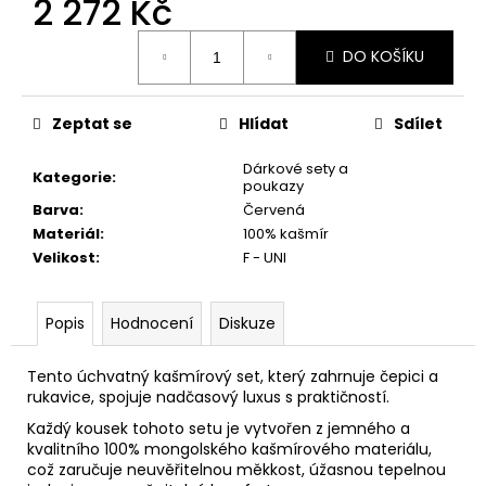
2 272 Kč
č
u
Měrná
j
DO KOŠÍKU
cena:
e
m
e
Zeptat se
Hlídat
Sdílet
Dárkové sety a
Kategorie
:
poukazy
Barva
:
Červená
Materiál
:
100% kašmír
Velikost
:
F - UNI
Popis
Hodnocení
Diskuze
Tento úchvatný kašmírový set, který zahrnuje čepici a
rukavice, spojuje nadčasový luxus s praktičností.
Každý kousek tohoto setu je vytvořen z jemného a
kvalitního 100% mongolského kašmírového materiálu,
což zaručuje neuvěřitelnou měkkost, úžasnou tepelnou