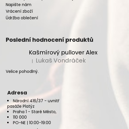
Napište nám
Vrácení zboží
Údržba oblečení
Poslední hodnocení produktů
Kašmírový pullover Alex
Lukaš Vondráček
|
Hodnocení produktu je 5 z 5 hvězdiček.
Velice pohodlný.
Adresa
Národní 416/37 - uvnitř
pasáže Platýz
Praha 1 - Staré Město,
110 000
PO-NE | 10:00-19:00