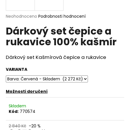
a
j
Průměrné
Neohodnoceno
Podrobnosti hodnocení
í
hodnocení
Dárkový set čepice a
produktu
t
je
?
rukavice 100% kašmír
0,0
z
5
hvězdiček.
Dárkový set Kašmírová čepice a rukavice
HLEDAT
VARIANTA
Možnosti doručení
D
o
p
Skladem
o
Kód:
770574
r
u
2 840 Kč
–20 %