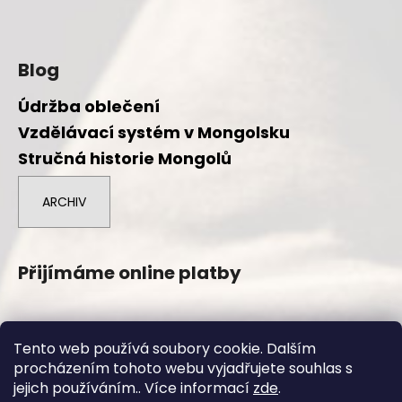
Blog
Údržba oblečení
Vzdělávací systém v Mongolsku
Stručná historie Mongolů
ARCHIV
Přijímáme online platby
Tento web používá soubory cookie. Dalším
procházením tohoto webu vyjadřujete souhlas s
Vytvořil Shoptet
jejich používáním.. Více informací
zde
.
Copyright 2026
Duuree.cz
. Všechna práva vyhrazena.