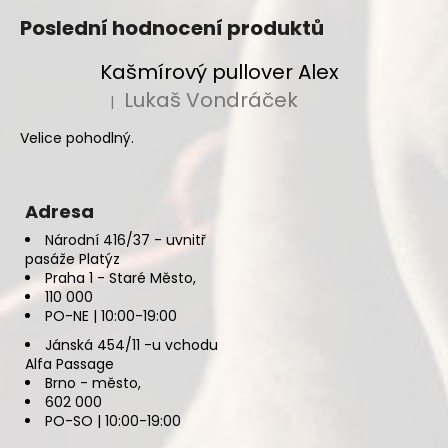
Poslední hodnocení produktů
Kašmírový pullover Alex
Lukaš Vondráček
|
Hodnocení produktu je 5 z 5 hvězdiček.
Velice pohodlný.
Adresa
Národní 416/37 - uvnitř
pasáže Platýz
Praha 1 - Staré Město,
110 000
PO-NE | 10:00-19:00
Jánská 454/11 -u vchodu
Alfa Passage
Brno - město,
602 000
PO-SO | 10:00-19:00