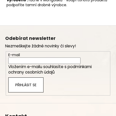
podpoříte tamní drobné výrobce.
Z
á
Odebírat newsletter
p
Nezmeškejte žádné novinky či slevy!
a
t
E-mail
í
Vložením e-mailu souhlasíte s
podmínkami
ochrany osobních údajů
PŘIHLÁSIT SE