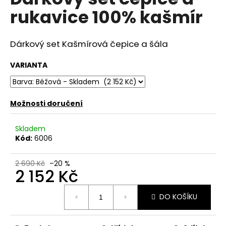
je
a
rukavice 100% kašmír
0,0
z
j
5
í
hvězdiček.
Dárkový set Kašmírová čepice a šála
t
?
VARIANTA
Možnosti doručení
HLEDAT
Skladem
Kód:
6006
D
2 690 Kč
–20 %
2 152 Kč
o
p
Měrná
o
DO KOŠÍKU
cena:
r
u