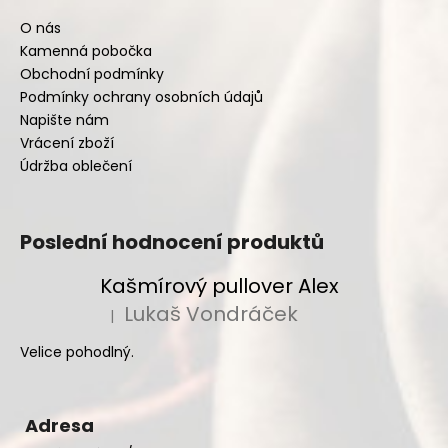
O nás
Kamenná pobočka
Obchodní podmínky
Podmínky ochrany osobních údajů
Napište nám
Vrácení zboží
Údržba oblečení
Poslední hodnocení produktů
Kašmírový pullover Alex
Lukaš Vondráček
|
Hodnocení produktu je 5 z 5 hvězdiček.
Velice pohodlný.
Adresa