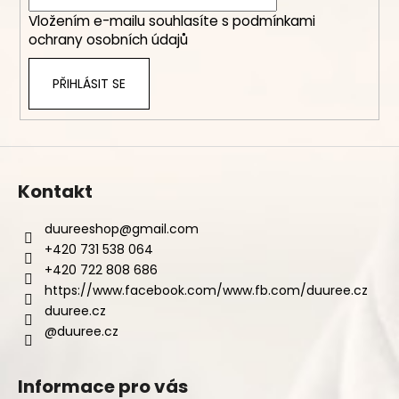
í
Vložením e-mailu souhlasíte s
podmínkami
ochrany osobních údajů
PŘIHLÁSIT SE
Kontakt
duureeshop
@
gmail.com
+420 731 538 064
+420 722 808 686
https://www.facebook.com/www.fb.com/duuree.cz
duuree.cz
@duuree.cz
Informace pro vás