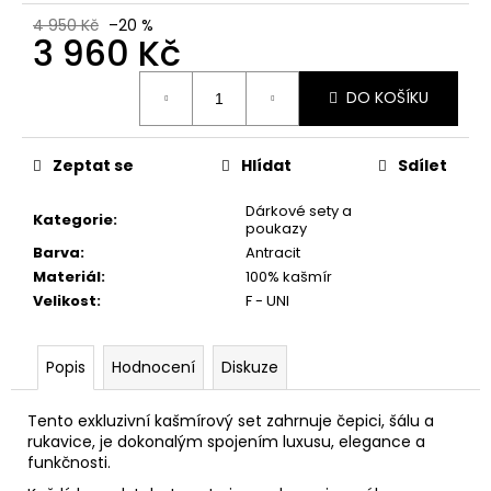
č
u
4 950 Kč
–20 %
3 960 Kč
j
e
Měrná
m
DO KOŠÍKU
cena:
e
Zeptat se
Hlídat
Sdílet
Dárkové sety a
Kategorie
:
poukazy
Barva
:
Antracit
Materiál
:
100% kašmír
Velikost
:
F - UNI
Popis
Hodnocení
Diskuze
Tento exkluzivní kašmírový set zahrnuje čepici, šálu a
rukavice, je dokonalým spojením luxusu, elegance a
funkčnosti.