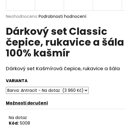
a
j
Průměrné
Neohodnoceno
Podrobnosti hodnocení
í
hodnocení
Dárkový set Classic
produktu
t
je
?
čepice, rukavice a šála
0,0
z
100% kašmír
5
hvězdiček.
Dárkový set Kašmírová čepice, rukavice a šála
HLEDAT
VARIANTA
D
o
Možnosti doručení
p
o
Na dotaz
r
Kód:
5008
u