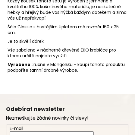
Každý kousek tohoto setu je vyroben z jemného a
kvalitního 100% kašmírového materiálu, j
e neskutečně
hebký a hřejivý bude vás hýčká každým dotekem a zima
vás už nepřekvapí.
Šála Classic s hustějším úpletem má rozměr 160 x 25
cm.
Je to skvělí dárek.
Vše zabaleno v nádherné dřevěné EKO krabičce pro
kterou určitě najdete využití.
V
yrobeno :
ručně v Mongolsku - koupí tohoto produktu
podpoříte tamní drobné výrobce.
Z
á
Odebírat newsletter
p
Nezmeškejte žádné novinky či slevy!
a
t
E-mail