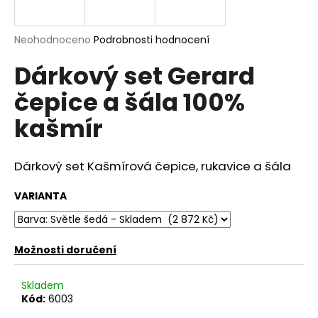
a
j
Průměrné
Neohodnoceno
Podrobnosti hodnocení
í
hodnocení
Dárkový set Gerard
produktu
t
je
?
čepice a šála 100%
0,0
z
kašmír
5
hvězdiček.
Dárkový set Kašmírová čepice, rukavice a šála
HLEDAT
VARIANTA
D
o
Možnosti doručení
p
o
Skladem
r
Kód:
6003
u