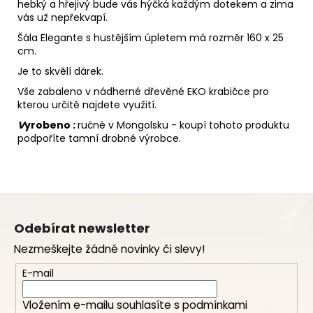
hebký a hřejivý bude vás hýčká každým dotekem a zima
vás už nepřekvapí.
Šála Elegante s hustějším úpletem má rozměr 160 x 25
cm.
Je to skvělí dárek.
Vše zabaleno v nádherné dřevěné EKO krabičce pro
kterou určitě najdete využití.
V
yrobeno :
ručně v Mongolsku - koupí tohoto produktu
podpoříte tamní drobné výrobce.
Z
á
Odebírat newsletter
p
Nezmeškejte žádné novinky či slevy!
a
t
E-mail
í
Vložením e-mailu souhlasíte s
podmínkami