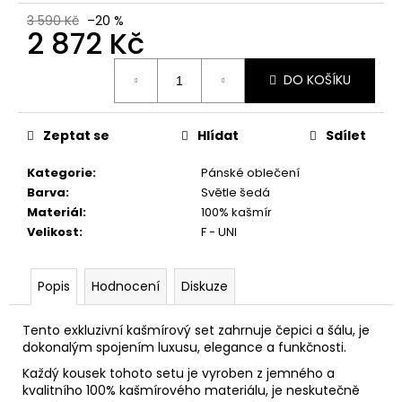
č
u
3 590 Kč
–20 %
2 872 Kč
j
e
Měrná
m
DO KOŠÍKU
cena:
e
Zeptat se
Hlídat
Sdílet
Kategorie
:
Pánské oblečení
Barva
:
Světle šedá
Materiál
:
100% kašmír
Velikost
:
F - UNI
Popis
Hodnocení
Diskuze
Tento exkluzivní kašmírový set zahrnuje čepici a šálu, je
dokonalým spojením luxusu, elegance a funkčnosti.
Každý kousek tohoto setu je vyroben z jemného a
kvalitního 100% kašmírového materiálu, j
e neskutečně