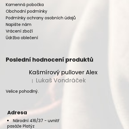
Kamenná pobočka
Obchodní podmínky
Podmínky ochrany osobních údajů
Napište nám
Vrácení zboží
Údržba oblečení
Poslední hodnocení produktů
Kašmírový pullover Alex
Lukaš Vondráček
|
Hodnocení produktu je 5 z 5 hvězdiček.
Velice pohodlný.
Adresa
Národní 416/37 - uvnitř
pasáže Platýz