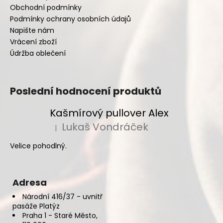
Obchodní podmínky
Podmínky ochrany osobních údajů
Napište nám
Vrácení zboží
Údržba oblečení
Poslední hodnocení produktů
Kašmírový pullover Alex
Lukaš Vondráček
|
Hodnocení produktu je 5 z 5 hvězdiček.
Velice pohodlný.
Adresa
Národní 416/37 - uvnitř
pasáže Platýz
Praha 1 - Staré Město,