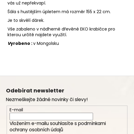
vás už nepřekvapí.
Šála s hustějším úpletem má rozměr 155 x 22 cm.
Je to skvělí dárek.
Vše zabaleno v nádherné dřevěné EKO krabičce pro
kterou určitě najdete využití.
V
yrobeno :
v Mongolsku
Z
á
Odebírat newsletter
p
Nezmeškejte žádné novinky či slevy!
a
t
E-mail
í
Vložením e-mailu souhlasíte s
podmínkami
ochrany osobních údajů