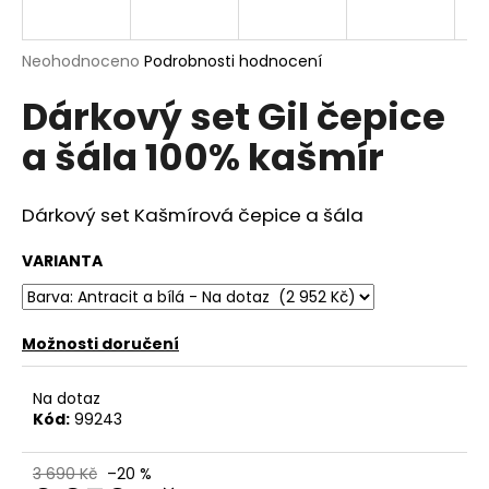
a
j
Průměrné
Neohodnoceno
Podrobnosti hodnocení
í
hodnocení
Dárkový set Gil čepice
produktu
t
je
?
a šála 100% kašmír
0,0
z
5
hvězdiček.
Dárkový set Kašmírová čepice a šála
HLEDAT
VARIANTA
Možnosti doručení
D
o
p
Na dotaz
o
Kód:
99243
r
u
3 690 Kč
–20 %