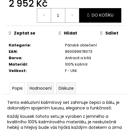
2 952 Kč
č
u
Měrná
j
DO KOŠÍKU
cena:
e
m
e
Zeptat se
Hlídat
Sdílet
Kategorie
:
Pánské oblečení
EAN
:
860099978073
Barva
:
Antracit a bílá
Materiál
:
100% kašmír
Velikost
:
F - UNI
Popis
Hodnocení
Diskuze
Tento exkluzivní kašmírový set zahrnuje čepici a šálu, je
dokonalým spojením luxusu, elegance a funkčnosti.
Každý kousek tohoto setu je vyroben z jemného a
kvalitního 100% kašmírového materiálu, j
e neskutečně
hebký a hřejivý bude vás hýčká každým dotekem a zima