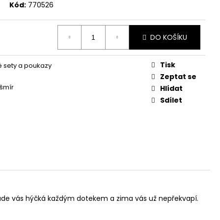
Kód:
770526
DO KOŠÍKU
Tisk
 sety a poukazy
Zeptat se
šmír
Hlídat
Sdílet
bude vás hýčká každým dotekem a zima vás už nepřekvapí.