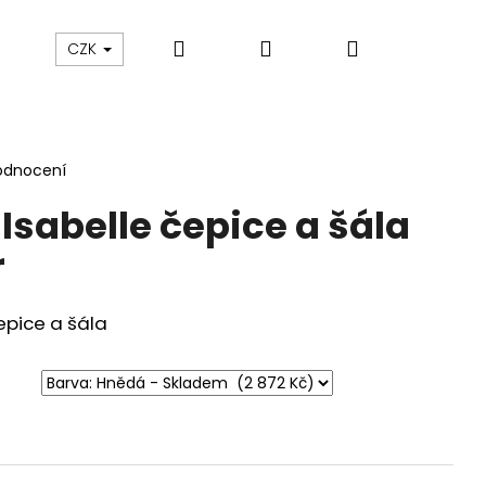
Hledat
Přihlášení
Nákupní
sku
O nás
Blog
Údržba oblečení
CZK
košík
odnocení
Isabelle čepice a šála
r
epice a šála