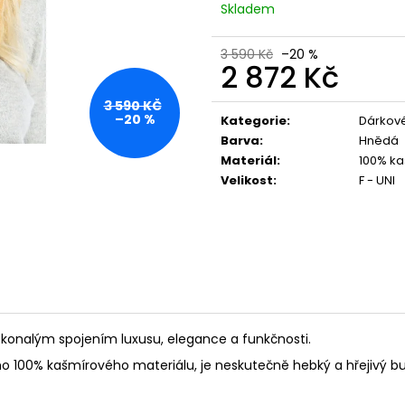
Skladem
3 590 Kč
–20 %
2 872 Kč
Měrná
3 590 KČ
cena:
–20 %
Kategorie
:
Dárkové
Barva
:
Hnědá
Materiál
:
100% ka
Velikost
:
F - UNI
dokonalým spojením luxusu, elegance a funkčnosti.
ho 100% kašmírového materiálu, j
e neskutečně hebký a hřejivý 