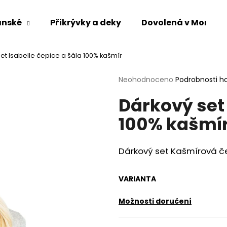
ánské
Přikrývky a deky
Dovolená v Mongol
Co potřebujete najít?
et Isabelle čepice a šála 100% kašmír
Průměrné
Neohodnoceno
Podrobnosti h
hodnocení
HLEDAT
Dárkový set 
produktu
je
100% kašmí
0,0
z
5
Doporučujeme
hvězdiček.
Dárkový set Kašmírová č
VARIANTA
Možnosti doručení