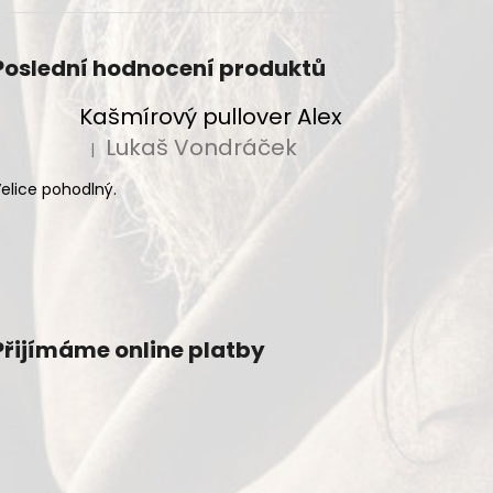
Poslední hodnocení produktů
Kašmírový pullover Alex
Lukaš Vondráček
|
Hodnocení produktu je 5 z 5 hvězdiček.
elice pohodlný.
Přijímáme online platby