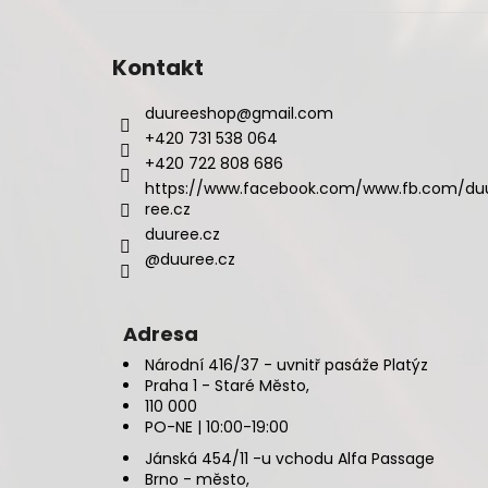
Kontakt
duureeshop
@
gmail.com
+420 731 538 064
+420 722 808 686
https://www.facebook.com/www.fb.com/du
ree.cz
duuree.cz
@duuree.cz
Adresa
Národní 416/37 - uvnitř pasáže Platýz
Praha 1 - Staré Město,
110 000
PO-NE | 10:00-19:00
Jánská 454/11 -u vchodu Alfa Passage
Brno - město,