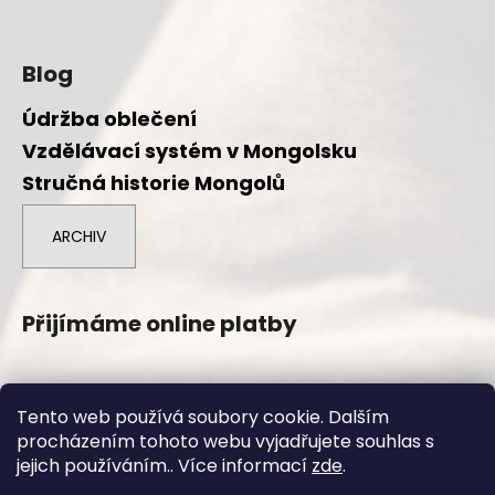
Blog
Údržba oblečení
Vzdělávací systém v Mongolsku
Stručná historie Mongolů
ARCHIV
Přijímáme online platby
Tento web používá soubory cookie. Dalším
procházením tohoto webu vyjadřujete souhlas s
Vytvořil Shoptet
jejich používáním.. Více informací
zde
.
Copyright 2026
Duuree.cz
. Všechna práva vyhrazena.