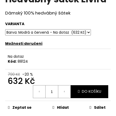
je
a
0,0
z
j
Dámský 100% hedvábný šátek
5
í
hvězdiček.
VARIANTA
t
?
Možnosti doručení
Na dotaz
HLEDAT
Kód:
88124
790 Kč
–20 %
632 Kč
D
Měrná
o
DO KOŠÍKU
cena:
p
o
r
Zeptat se
Hlídat
Sdílet
u