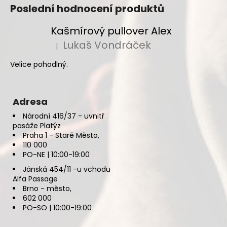
Poslední hodnocení produktů
Kašmírový pullover Alex
Lukaš Vondráček
|
Hodnocení produktu je 5 z 5 hvězdiček.
Velice pohodlný.
Adresa
Národní 416/37 - uvnitř
pasáže Platýz
Praha 1 - Staré Město,
110 000
PO-NE | 10:00-19:00
Jánská 454/11 -u vchodu
Alfa Passage
Brno - město,
602 000
PO-SO | 10:00-19:00