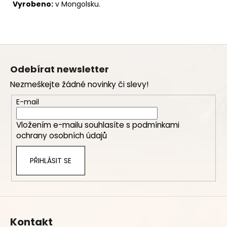
Vyrobeno:
v Mongolsku.
Z
á
Odebírat newsletter
p
Nezmeškejte žádné novinky či slevy!
a
t
E-mail
í
Vložením e-mailu souhlasíte s
podmínkami
ochrany osobních údajů
PŘIHLÁSIT SE
Kontakt