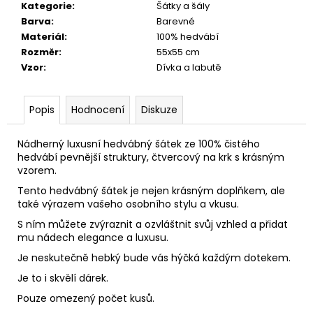
č
Kategorie
:
Šátky a šály
u
Barva
:
Barevné
j
Materiál
:
100% hedvábí
e
Rozměr
:
55x55 cm
m
Vzor
:
Dívka a labutě
e
Popis
Hodnocení
Diskuze
Nádherný luxusní hedvábný šátek ze 100% čistého
hedvábí pevnější struktury, čtvercový na krk s krásným
vzorem.
Tento hedvábný šátek je nejen krásným doplňkem, ale
také výrazem vašeho osobního stylu a vkusu.
S ním můžete zvýraznit a ozvláštnit svůj vzhled a přidat
mu nádech elegance a luxusu.
Je neskutečně hebký bude vás hýčká každým dotekem.
Je to i skvělí dárek.
Pouze omezený počet kusů.