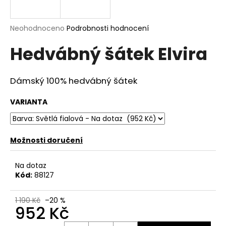
a
j
Průměrné
Neohodnoceno
Podrobnosti hodnocení
í
hodnocení
Hedvábný šátek Elvira
produktu
t
je
?
0,0
z
Dámský 100% hedvábný šátek
5
hvězdiček.
VARIANTA
HLEDAT
Možnosti doručení
D
Na dotaz
o
Kód:
88127
p
o
1 190 Kč
–20 %
r
952 Kč
u
Měrná