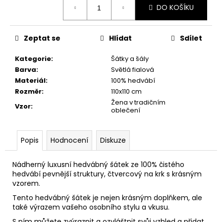
č
DO KOŠÍKU
cena:
u
j
e
Zeptat se
Hlídat
Sdílet
m
e
Kategorie
:
Šátky a šály
Barva
:
Světlá fialová
Materiál
:
100% hedvábí
Rozměr
:
110x110 cm
Žena v tradičním
Vzor
:
oblečení
Popis
Hodnocení
Diskuze
Nádherný luxusní hedvábný šátek ze 100% čistého
hedvábí pevnější struktury, čtvercový na krk s krásným
vzorem.
Tento hedvábný šátek je nejen krásným doplňkem, ale
také výrazem vašeho osobního stylu a vkusu.
S ním můžete zvýraznit a ozvláštnit svůj vzhled a přidat