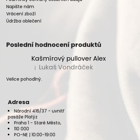
Napište nám
Vrácení zboží
Údržba oblečení
Poslední hodnocení produktů
Kašmírový pullover Alex
Lukaš Vondráček
|
Hodnocení produktu je 5 z 5 hvězdiček.
Velice pohodlný.
Adresa
Národní 416/37 - uvnitř
pasáže Platýz
Praha 1 - Staré Město,
110 000
PO-NE | 10:00-19:00