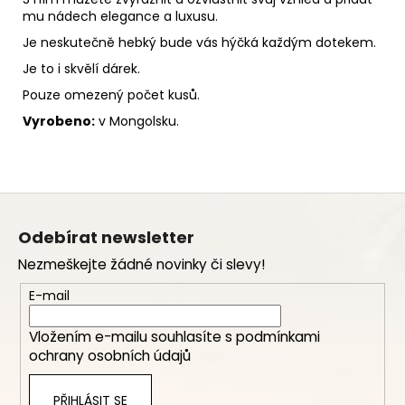
mu nádech elegance a luxusu.
Je neskutečně hebký bude vás hýčká každým dotekem.
Je to i skvělí dárek.
Pouze omezený počet kusů.
Vyrobeno:
v Mongolsku.
Z
á
Odebírat newsletter
p
Nezmeškejte žádné novinky či slevy!
a
t
E-mail
í
Vložením e-mailu souhlasíte s
podmínkami
ochrany osobních údajů
PŘIHLÁSIT SE