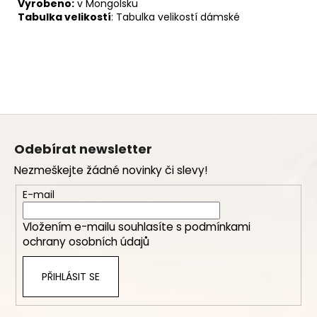
Vyrobeno:
v Mongolsku
Tabulka velikostí
:
Tabulka velikostí dámské
Z
á
Odebírat newsletter
p
Nezmeškejte žádné novinky či slevy!
a
t
E-mail
í
Vložením e-mailu souhlasíte s
podmínkami
ochrany osobních údajů
PŘIHLÁSIT SE