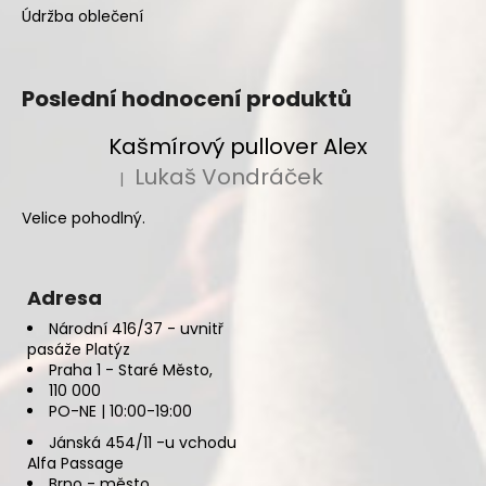
Údržba oblečení
Poslední hodnocení produktů
Kašmírový pullover Alex
Lukaš Vondráček
|
Hodnocení produktu je 5 z 5 hvězdiček.
Velice pohodlný.
Adresa
Národní 416/37 - uvnitř
pasáže Platýz
Praha 1 - Staré Město,
110 000
PO-NE | 10:00-19:00
Jánská 454/11 -u vchodu
Alfa Passage
Brno - město,