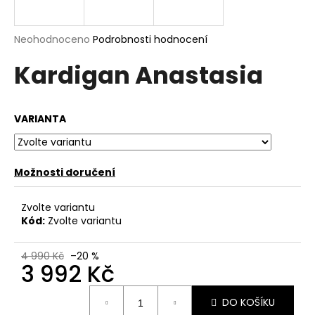
a
j
Průměrné
Neohodnoceno
Podrobnosti hodnocení
í
hodnocení
Kardigan Anastasia
produktu
t
je
?
0,0
z
VARIANTA
5
hvězdiček.
HLEDAT
Možnosti doručení
Zvolte variantu
Kód:
Zvolte variantu
D
o
p
4 990 Kč
–20 %
3 992 Kč
o
r
Měrná
u
DO KOŠÍKU
cena: