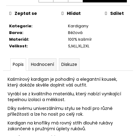
č
u
j
Zeptat se
Hlídat
Sdílet
e
Kategorie
:
Kardigany
m
Barva
:
Béžová
e
Materiál
:
100% kašmír
Velikost
:
S,M,L,XL,2XL
Popis
Hodnocení
Diskuze
Kašmírový kardigan je pohodlný a elegantní kousek,
který dokáže skvěle doplnit váš outfit.
Vyrábí se z kvalitního materiálu, který nabízí vynikající
tepelnou izolaci a měkkost.
Díky svému univerzálnímu stylu se hodí pro různé
příležitosti a lze ho nosit po celý rok.
Kardigan na knoflíky má rovný střih dlouhé rukávy
zakončené s pružnými úplety rukávů.