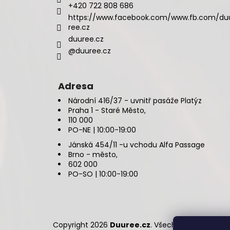
+420 722 808 686
https://www.facebook.com/www.fb.com/du
ree.cz
duuree.cz
@duuree.cz
Adresa
Národní 416/37 - uvnitř pasáže Platýz
Praha 1 - Staré Město,
110 000
PO-NE | 10:00-19:00
Jánská 454/11 -u vchodu Alfa Passage
Brno - město,
602 000
PO-SO | 10:00-19:00
Copyright 2026
Duuree.cz
. Všechna práva vyhr