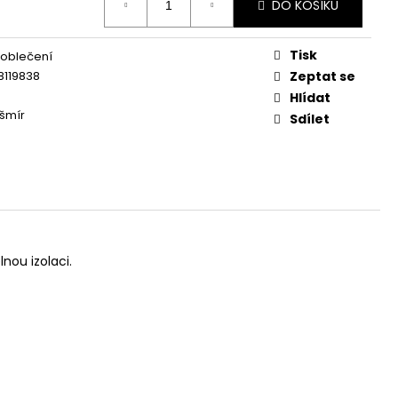
DO KOŠÍKU
Tisk
 oblečení
8119838
Zeptat se
Hlídat
šmír
Sdílet
nou izolaci.