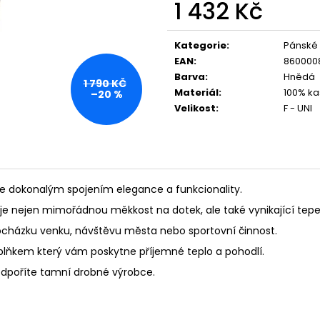
1 432 Kč
Měrná
cena:
Kategorie
:
Pánské
EAN
:
860000
Barva
:
Hnědá
1 790 KČ
Materiál
:
100% ka
–20 %
Velikost
:
F - UNI
 dokonalým spojením elegance a funkcionality.
uje nejen mimořádnou měkkost na dotek, ale také vynikající tepel
 procházku venku, návštěvu města nebo sportovní činnost.
 doplňkem který vám poskytne příjemné teplo a pohodlí.
odpoříte tamní drobné výrobce.