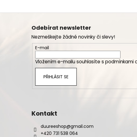
Z
á
Odebírat newsletter
p
Nezmeškejte žádné novinky či slevy!
a
t
E-mail
í
Vložením e-mailu souhlasíte s
podmínkami o
PŘIHLÁSIT SE
Kontakt
duureeshop
@
gmail.com
+420 731 538 064