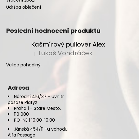
Údržba oblečení
Poslední hodnocení produktů
Kašmírový pullover Alex
Lukaš Vondráček
|
Hodnocení produktu je 5 z 5 hvězdiček.
Velice pohodlný.
Adresa
Národní 416/37 - uvnitř
pasáže Platýz
Praha 1 - Staré Město,
110 000
PO-NE | 10:00-19:00
Jánská 454/11 -u vchodu
Alfa Passage