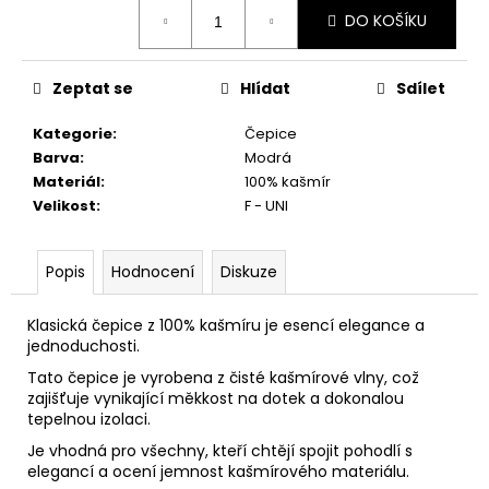
č
Měrná
DO KOŠÍKU
u
cena:
j
e
Zeptat se
Hlídat
Sdílet
m
e
Kategorie
:
Čepice
Barva
:
Modrá
Materiál
:
100% kašmír
Velikost
:
F - UNI
Popis
Hodnocení
Diskuze
Klasická čepice z 100% kašmíru je esencí elegance a
jednoduchosti.
Tato čepice je vyrobena z čisté kašmírové vlny, což
zajišťuje vynikající měkkost na dotek a dokonalou
tepelnou izolaci.
Je vhodná pro všechny, kteří chtějí spojit pohodlí s
elegancí a ocení jemnost kašmírového materiálu.