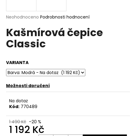
a
j
Průměrné
Neohodnoceno
Podrobnosti hodnocení
í
hodnocení
Kašmírová čepice
produktu
t
je
?
Classic
0,0
z
5
hvězdiček.
VARIANTA
HLEDAT
Možnosti doručení
D
Na dotaz
o
Kód:
770489
p
o
1 490 Kč
–20 %
r
1 192 Kč
u