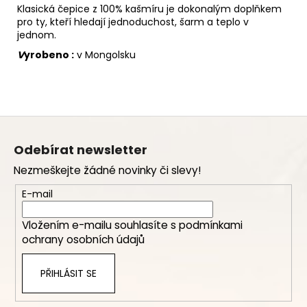
Klasická čepice z 100% kašmíru je dokonalým doplňkem
pro ty, kteří hledají jednoduchost, šarm a teplo v
jednom.
V
yrobeno :
v Mongolsku
Z
á
Odebírat newsletter
p
Nezmeškejte žádné novinky či slevy!
a
t
E-mail
í
Vložením e-mailu souhlasíte s
podmínkami
ochrany osobních údajů
PŘIHLÁSIT SE