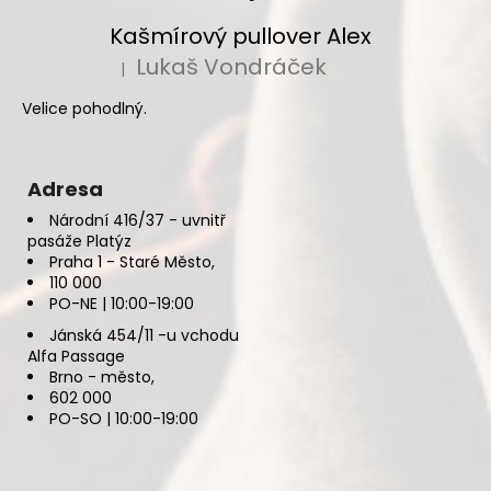
Kašmírový pullover Alex
Lukaš Vondráček
|
Hodnocení produktu je 5 z 5 hvězdiček.
Velice pohodlný.
Adresa
Národní 416/37 - uvnitř
pasáže Platýz
Praha 1 - Staré Město,
110 000
PO-NE | 10:00-19:00
Jánská 454/11 -u vchodu
Alfa Passage
Brno - město,
602 000
PO-SO | 10:00-19:00