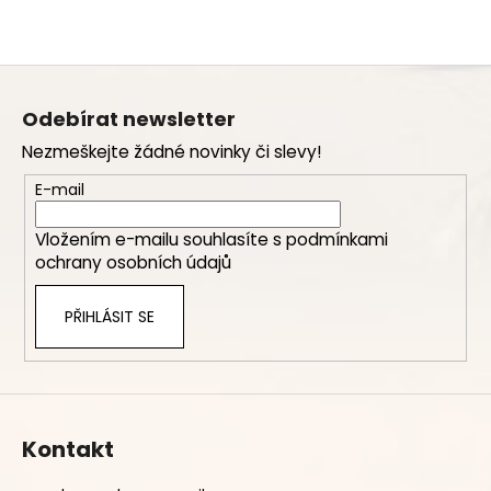
Z
á
Odebírat newsletter
p
Nezmeškejte žádné novinky či slevy!
a
t
E-mail
í
Vložením e-mailu souhlasíte s
podmínkami
ochrany osobních údajů
PŘIHLÁSIT SE
Kontakt