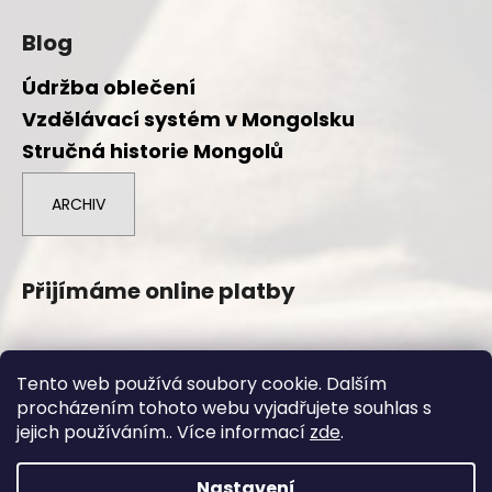
Blog
Údržba oblečení
Vzdělávací systém v Mongolsku
Stručná historie Mongolů
ARCHIV
Přijímáme online platby
Tento web používá soubory cookie. Dalším
procházením tohoto webu vyjadřujete souhlas s
Vytvořil Shoptet
jejich používáním.. Více informací
zde
.
Copyright 2026
Duuree.cz
. Všechna práva vyhrazena.
Nastavení