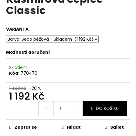
je
a
Classic
0,0
z
j
5
í
hvězdiček.
VARIANTA
t
?
Možnosti doručení
Skladem
HLEDAT
Kód:
770470
1 490 Kč
–20 %
1 192 Kč
D
o
Měrná
DO KOŠÍKU
p
cena:
o
r
Zeptat se
Hlídat
Sdílet
u