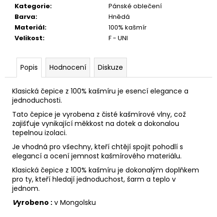
č
Kategorie
:
Pánské oblečení
u
Barva
:
Hnědá
j
Materiál
:
100% kašmír
e
Velikost
:
F - UNI
m
e
Popis
Hodnocení
Diskuze
Klasická čepice z 100% kašmíru je esencí elegance a
jednoduchosti.
Tato čepice je vyrobena z čisté kašmírové vlny, což
zajišťuje vynikající měkkost na dotek a dokonalou
tepelnou izolaci.
Je vhodná pro všechny, kteří chtějí spojit pohodlí s
elegancí a ocení jemnost kašmírového materiálu.
Klasická čepice z 100% kašmíru je dokonalým doplňkem
pro ty, kteří hledají jednoduchost, šarm a teplo v
jednom.
V
yrobeno :
v Mongolsku