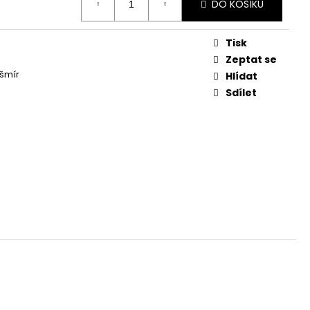
DO KOŠÍKU
Tisk
Zeptat se
šmír
Hlídat
Sdílet