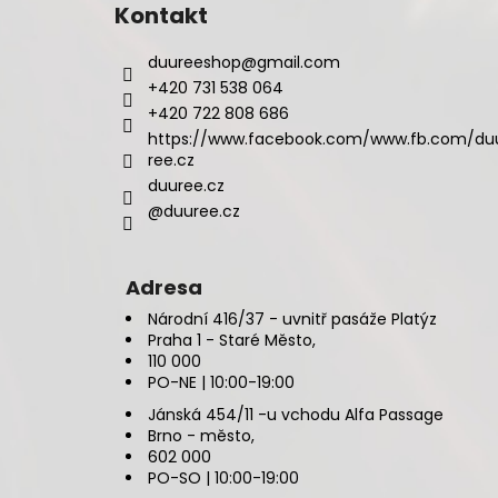
Kontakt
duureeshop
@
gmail.com
+420 731 538 064
+420 722 808 686
https://www.facebook.com/www.fb.com/du
ree.cz
duuree.cz
@duuree.cz
Adresa
Národní 416/37 - uvnitř pasáže Platýz
Praha 1 - Staré Město,
110 000
PO-NE | 10:00-19:00
Jánská 454/11 -u vchodu Alfa Passage
Brno - město,
602 000
PO-SO | 10:00-19:00