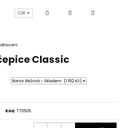
Hledat
Přihlášení
Nákupní
sku
O nás
Blog
Údržba oblečení
CZK
košík
odnocení
epice Classic
Kód:
770505