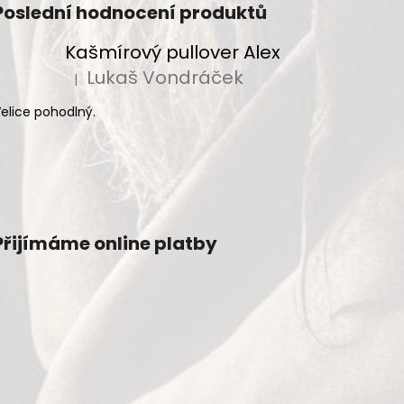
Poslední hodnocení produktů
Kašmírový pullover Alex
Lukaš Vondráček
|
Hodnocení produktu je 5 z 5 hvězdiček.
elice pohodlný.
Přijímáme online platby