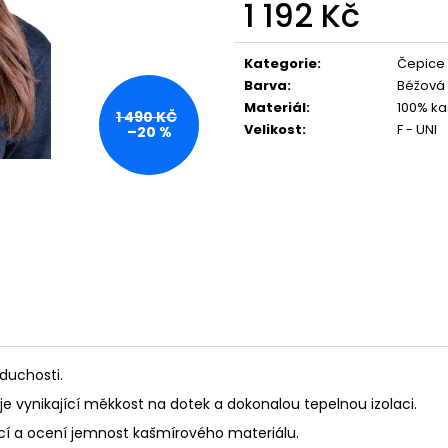
1 192 Kč
Měrná
cena:
Kategorie
:
Čepice
Barva
:
Béžová
Materiál
:
100% ka
1 490 KČ
Velikost
:
F - UNI
–20 %
duchosti.
uje vynikající měkkost na dotek a dokonalou tepelnou izolaci.
ancí a ocení jemnost kašmírového materiálu.