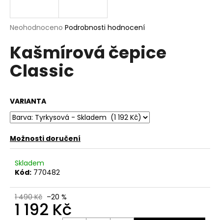
a
j
Průměrné
Neohodnoceno
Podrobnosti hodnocení
í
hodnocení
Kašmírová čepice
produktu
t
je
?
Classic
0,0
z
5
hvězdiček.
VARIANTA
HLEDAT
Možnosti doručení
D
Skladem
o
Kód:
770482
p
o
1 490 Kč
–20 %
r
1 192 Kč
u