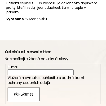
Klasická čepice z 100% kašmíru je dokonalým doplňkem
pro ty, kteří hledají jednoduchost, šarm a teplo v
jednom.
V
yrobeno :
v Mongolsku
Z
á
Odebírat newsletter
p
Nezmeškejte žádné novinky či slevy!
a
t
E-mail
í
Vložením e-mailu souhlasíte s
podmínkami
ochrany osobních údajů
PŘIHLÁSIT SE