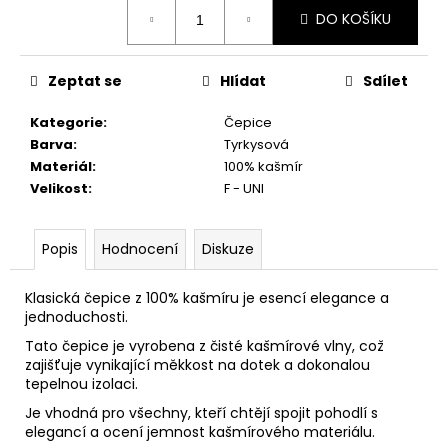
č
Měrná
DO KOŠÍKU
u
cena:
j
e
Zeptat se
Hlídat
Sdílet
m
e
Kategorie
:
Čepice
Barva
:
Tyrkysová
Materiál
:
100% kašmír
Velikost
:
F - UNI
Popis
Hodnocení
Diskuze
Klasická čepice z 100% kašmíru je esencí elegance a
jednoduchosti.
Tato čepice je vyrobena z čisté kašmírové vlny, což
zajišťuje vynikající měkkost na dotek a dokonalou
tepelnou izolaci.
Je vhodná pro všechny, kteří chtějí spojit pohodlí s
elegancí a ocení jemnost kašmírového materiálu.