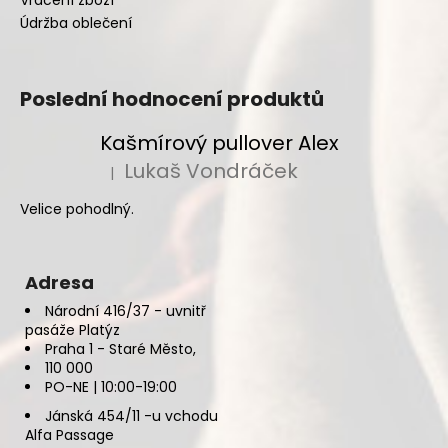
Údržba oblečení
Poslední hodnocení produktů
Kašmírový pullover Alex
Lukaš Vondráček
|
Hodnocení produktu je 5 z 5 hvězdiček.
Velice pohodlný.
Adresa
Národní 416/37 - uvnitř
pasáže Platýz
Praha 1 - Staré Město,
110 000
PO-NE | 10:00-19:00
Jánská 454/11 -u vchodu
Alfa Passage