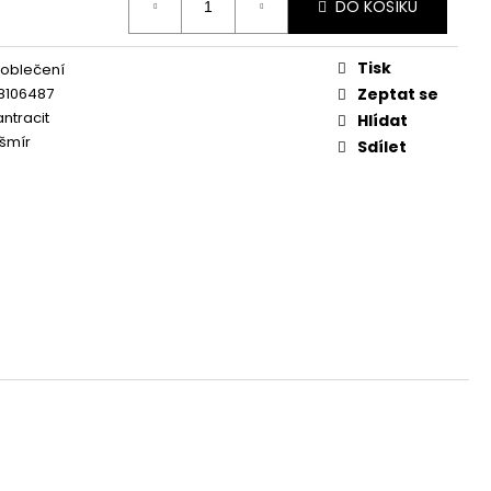
DO KOŠÍKU
Tisk
 oblečení
8106487
Zeptat se
ntracit
Hlídat
šmír
Sdílet