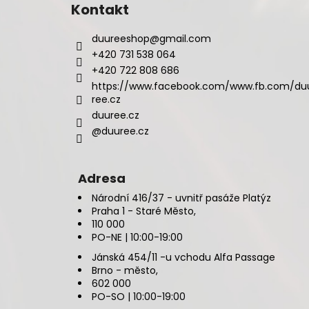
Kontakt
duureeshop
@
gmail.com
+420 731 538 064
+420 722 808 686
https://www.facebook.com/www.fb.com/du
ree.cz
duuree.cz
@duuree.cz
Adresa
Národní 416/37 - uvnitř pasáže Platýz
Praha 1 - Staré Město,
110 000
PO-NE | 10:00-19:00
Jánská 454/11 -u vchodu Alfa Passage
Brno - město,
602 000
PO-SO | 10:00-19:00