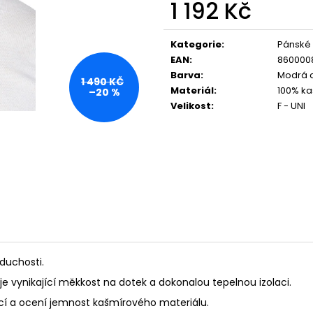
1 192 Kč
Měrná
cena:
Kategorie
:
Pánské
EAN
:
860000
Barva
:
Modrá a
1 490 KČ
Materiál
:
100% ka
–20 %
Velikost
:
F - UNI
duchosti.
uje vynikající měkkost na dotek a dokonalou tepelnou izolaci.
ancí a ocení jemnost kašmírového materiálu.