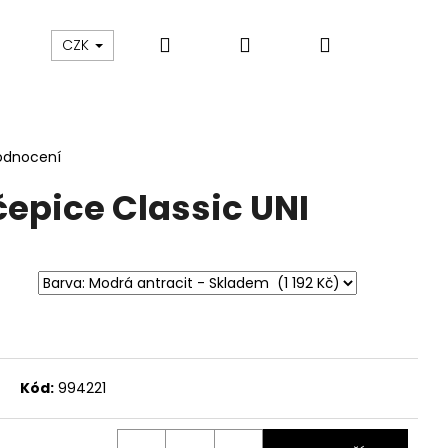
Hledat
Přihlášení
Nákupní
sku
O nás
Blog
Údržba oblečení
CZK
košík
odnocení
epice Classic UNI
Kód:
994221