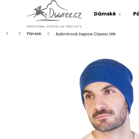
K
Přejít
na
o
Dámské
P
obsah
Zpět
Zpět
š
do
do
í
k
Domů
obchodu
obchodu
Pánské
Kašmírová čepice Classic UNI