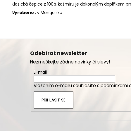
Klasická čepice z 100% kašmíru je dokonalým doplňkem pro 
V
yrobeno :
v Mongolsku
Z
á
Odebírat newsletter
p
Nezmeškejte žádné novinky či slevy!
a
t
E-mail
í
Vložením e-mailu souhlasíte s
podmínkami o
PŘIHLÁSIT SE