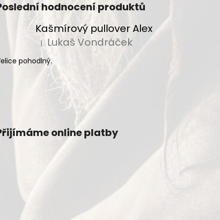
Poslední hodnocení produktů
Kašmírový pullover Alex
Lukaš Vondráček
|
Hodnocení produktu je 5 z 5 hvězdiček.
elice pohodlný.
Přijímáme online platby