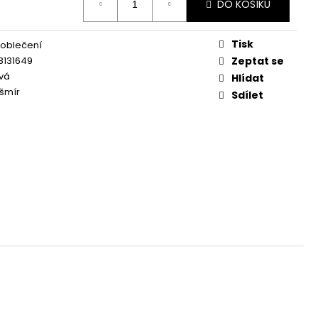
DO KOŠÍKU
Tisk
 oblečení
8131649
Zeptat se
vá
Hlídat
šmír
Sdílet