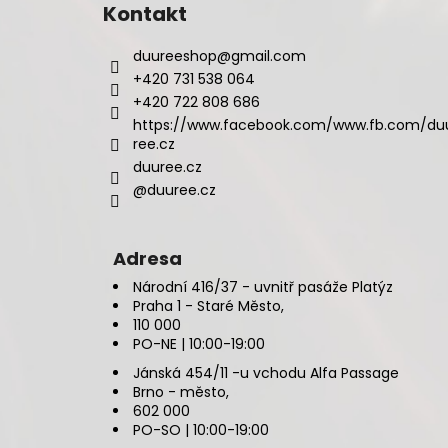
Kontakt
duureeshop
@
gmail.com
+420 731 538 064
+420 722 808 686
https://www.facebook.com/www.fb.com/du
ree.cz
duuree.cz
@duuree.cz
Adresa
Národní 416/37 - uvnitř pasáže Platýz
Praha 1 - Staré Město,
110 000
PO-NE | 10:00-19:00
Jánská 454/11 -u vchodu Alfa Passage
Brno - město,
602 000
PO-SO | 10:00-19:00