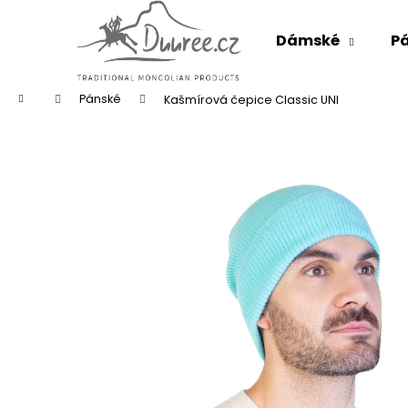
K
Přejít
na
o
Dámské
P
obsah
Zpět
Zpět
š
do
do
í
k
Domů
obchodu
obchodu
Pánské
Kašmírová čepice Classic UNI