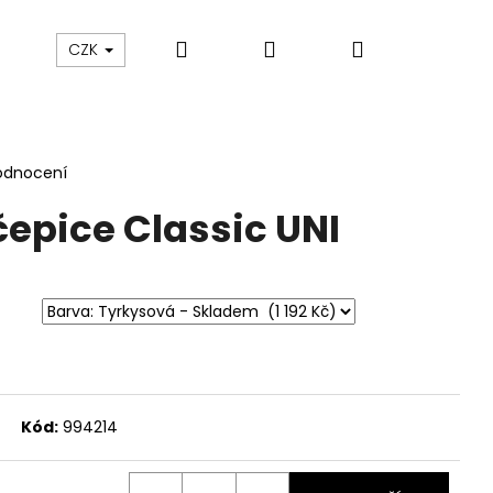
Hledat
Přihlášení
Nákupní
sku
O nás
Blog
Údržba oblečení
CZK
košík
odnocení
epice Classic UNI
Kód:
994214