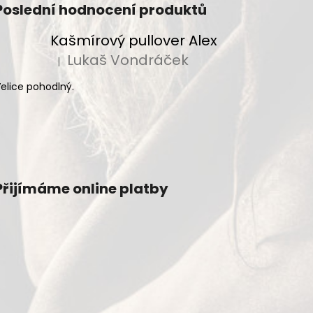
Poslední hodnocení produktů
Kašmírový pullover Alex
Lukaš Vondráček
|
Hodnocení produktu je 5 z 5 hvězdiček.
elice pohodlný.
Přijímáme online platby