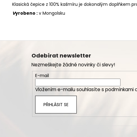
Klasická čepice z 100% kašmíru je dokonalým doplňkem pro 
V
yrobeno :
v Mongolsku
Z
á
Odebírat newsletter
p
Nezmeškejte žádné novinky či slevy!
a
t
E-mail
í
Vložením e-mailu souhlasíte s
podmínkami o
PŘIHLÁSIT SE