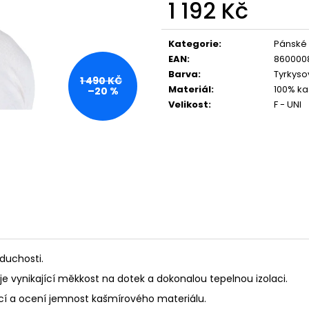
1 192 Kč
Měrná
cena:
Kategorie
:
Pánské
EAN
:
860000
Barva
:
Tyrkyso
1 490 KČ
Materiál
:
100% ka
–20 %
Velikost
:
F - UNI
duchosti.
uje vynikající měkkost na dotek a dokonalou tepelnou izolaci.
ancí a ocení jemnost kašmírového materiálu.