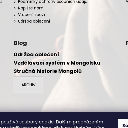
V
u
Podmínky ochrany osobních údajů
Napište nám
Vrácení zboží
Údržba oblečení
Blog
Údržba oblečení
Vzdělávací systém v Mongolsku
Stručná historie Mongolů
ARCHIV
azena.
používá soubory cookie. Dalším procházením
S