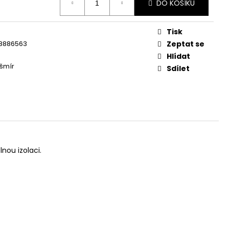
DO KOŠÍKU
Tisk
8886563
Zeptat se
Hlídat
šmír
Sdílet
nou izolaci.