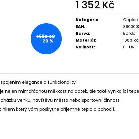
1 352 Kč
Měrná
cena:
Kategorie
:
Čepice
EAN
:
860000
Barva
:
Bordó
1 690 KČ
Materiál
:
100% ka
–20 %
Velikost
:
F - UNI
spojením elegance a funkcionality.
uje nejen mimořádnou měkkost na dotek, ale také vynikající tepel
 procházku venku, návštěvu města nebo sportovní činnost.
 doplňkem který vám poskytne příjemné teplo a pohodlí.