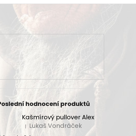
Poslední hodnocení produktů
Kašmírový pullover Alex
Lukaš Vondráček
|
Hodnocení produktu je 5 z 5 hvězdiček.