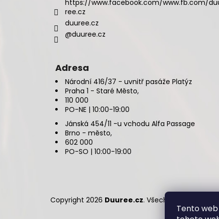
https://www.facebook.com/www.fb.com/du
ree.cz
duuree.cz
@duuree.cz
Adresa
Národní 416/37 - uvnitř pasáže Platýz
Praha 1 - Staré Město,
110 000
PO-NE | 10:00-19:00
Jánská 454/11 -u vchodu Alfa Passage
Brno - město,
602 000
PO-SO | 10:00-19:00
Copyright 2026
Duuree.cz
. Všechna práva vyhr
Tento web 