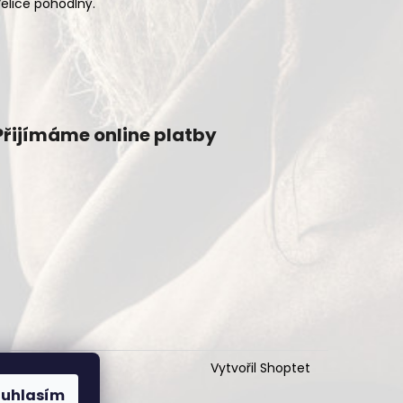
elice pohodlný.
Přijímáme online platby
Vytvořil Shoptet
ouhlasím