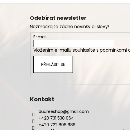
Z
á
Odebírat newsletter
p
Nezmeškejte žádné novinky či slevy!
a
t
E-mail
í
Vložením e-mailu souhlasíte s
podmínkami o
PŘIHLÁSIT SE
Kontakt
duureeshop
@
gmail.com
+420 731 538 064
+420 722 808 686