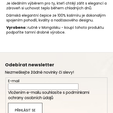
Je ideálním výběrem pro ty, kteří chtějí zářit s elegancí a
zároveň si uchovat teplo během chladných dnů.
Dámská elegantní čepice ze 100% kašmíru je dokonalým
spojením pohodlí, kvality a nadčasového designu.
Vyrobeno:
ručně v Mongolsku - koupí tohoto produktu
podpoříte tamní drobné výrobce.
Z
á
Odebírat newsletter
p
Nezmeškejte žádné novinky či slevy!
a
t
E-mail
í
Vložením e-mailu souhlasíte s
podmínkami
ochrany osobních údajů
PŘIHLÁSIT SE