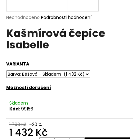
a
j
Průměrné
Neohodnoceno
Podrobnosti hodnocení
í
hodnocení
Kašmírová čepice
produktu
t
je
?
Isabelle
0,0
z
5
hvězdiček.
VARIANTA
HLEDAT
Možnosti doručení
D
Skladem
o
Kód:
99156
p
o
1 790 Kč
–20 %
r
1 432 Kč
u