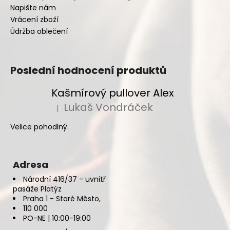
Napište nám
Vrácení zboží
Údržba oblečení
Poslední hodnocení produktů
Kašmírový pullover Alex
Lukaš Vondráček
|
Hodnocení produktu je 5 z 5 hvězdiček.
Velice pohodlný.
Adresa
Národní 416/37 - uvnitř
pasáže Platýz
Praha 1 - Staré Město,
110 000
PO-NE | 10:00-19:00