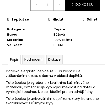
č
Měrná
DO KOŠÍKU
u
cena:
j
e
Zeptat se
Hlídat
Sdílet
m
e
Kategorie
:
Čepice
Barva
:
Béžová
Materiál
:
100% kašmír
Velikost
:
F - UNI
Popis
Hodnocení
Diskuze
Dámská elegantní čepice ze 100% kašmíru je
ztělesněním luxusu a šarmu v oblasti doplňků.
Tato čepice je vyrobena z kvalitního kašmírového
materiálu, což zaručuje vynikající měkkost na dotek a
vynikající tepelnou izolaci, ideální pro chladnější dny.
Tato čepice je univerzálním doplňkem, který lze snadno
zkombinovat s různými styly.