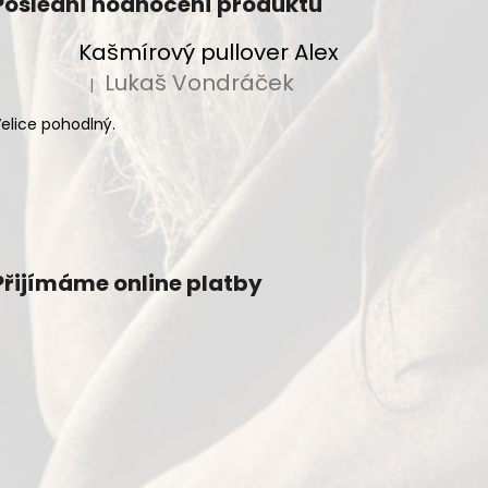
Poslední hodnocení produktů
Kašmírový pullover Alex
Lukaš Vondráček
|
Hodnocení produktu je 5 z 5 hvězdiček.
elice pohodlný.
Přijímáme online platby