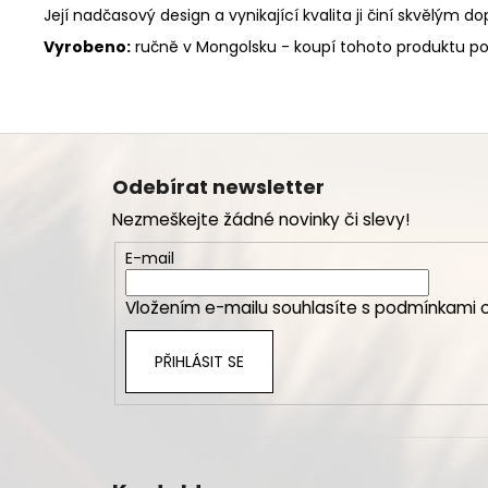
Její nadčasový design a vynikající kvalita ji činí skvělým
Vyrobeno:
ručně v Mongolsku - koupí tohoto produktu p
Z
á
Odebírat newsletter
p
Nezmeškejte žádné novinky či slevy!
a
t
E-mail
í
Vložením e-mailu souhlasíte s
podmínkami o
PŘIHLÁSIT SE