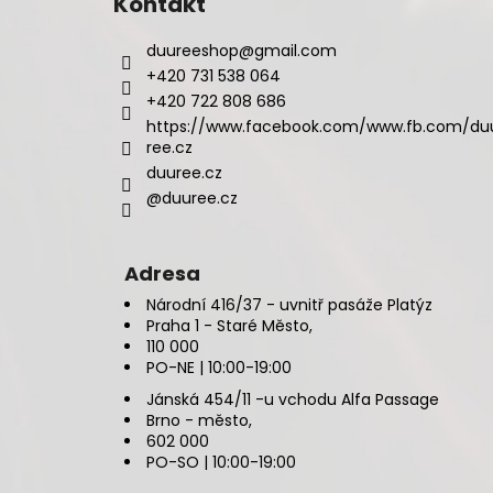
Kontakt
duureeshop
@
gmail.com
+420 731 538 064
+420 722 808 686
https://www.facebook.com/www.fb.com/du
ree.cz
duuree.cz
@duuree.cz
Adresa
Národní 416/37 - uvnitř pasáže Platýz
Praha 1 - Staré Město,
110 000
PO-NE | 10:00-19:00
Jánská 454/11 -u vchodu Alfa Passage
Brno - město,
602 000
PO-SO | 10:00-19:00