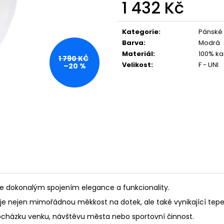
1 432 Kč
Měrná
cena:
Kategorie
:
Pánské
Barva
:
Modrá
Materiál
:
100% ka
1 790 KČ
Velikost
:
F - UNI
–20 %
 dokonalým spojením elegance a funkcionality.
uje nejen mimořádnou měkkost na dotek, ale také vynikající tepel
 procházku venku, návštěvu města nebo sportovní činnost.