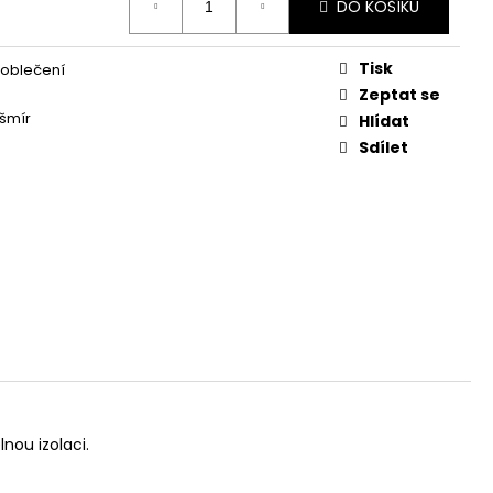
DO KOŠÍKU
Tisk
 oblečení
Zeptat se
šmír
Hlídat
Sdílet
nou izolaci.