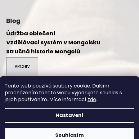
Blog
Údržba oblečení
Vzdělávací systém v Mongolsku
Stručná historie Mongolů
ARCHIV
Tento web používá soubory cookie. Dalším
Přijímáme online platby
procházením tohoto webu vyjadřujete souhlas s
jejich používáním.. Více informací
zde
.
Nastavení
Vytvořil Shoptet
Souhlasím
Copyright 2026
Duuree.cz
. Všechna práva vyhrazena.