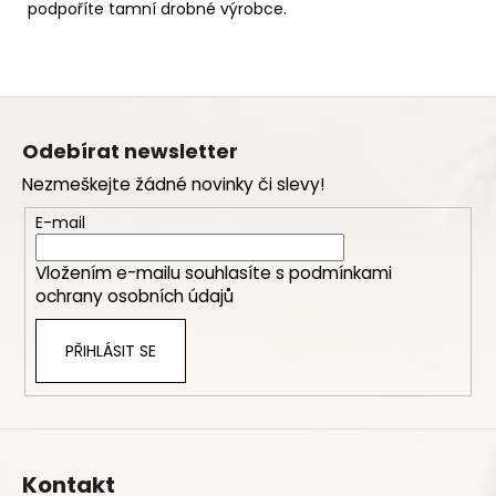
podpoříte tamní drobné výrobce.
Z
á
Odebírat newsletter
p
Nezmeškejte žádné novinky či slevy!
a
t
E-mail
í
Vložením e-mailu souhlasíte s
podmínkami
ochrany osobních údajů
PŘIHLÁSIT SE
Kontakt