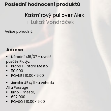
Poslední hodnocení produktů
Kašmírový pullover Alex
Lukaš Vondráček
|
Hodnocení produktu je 5 z 5 hvězdiček.
Velice pohodlný.
Adresa
Národní 416/37 - uvnitř
pasáže Platýz
Praha 1 - Staré Město,
110 000
PO-NE | 10:00-19:00
Jánská 454/11 -u vchodu
Alfa Passage
Brno - město,
602 000
PO-SO | 10:00-19:00