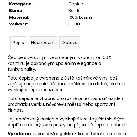
č
Kategorie
:
Čepice
u
Barva
:
Bordó
j
Materiál
:
100% kašmír
e
Velikost
:
F - UNI
m
e
Popis
Hodnocení
Diskuze
Čepice s výrazným žebrovaným vzorem ze 100%
kašmíru je dokonalým spojením elegance a
funkcionality.
Tato čepice je vyrobena z čisté kašmírové vlny, což
zajišťuje nejen mimořádnou měkkost na dotek, ale také
vynikající tepelnou izolaci.
Tato čepice je vhodná pro různé příležitosti, ať už jde o
procházku venku, návštěvu města nebo sportovní
činnost.
Její nadčasový design a vynikající kvalita ji činí skvělým
doplňkem který vám poskytne příjemné teplo a pohodlí.
Vyrobeno:
ručně v Mongolsku - koupí tohoto produktu