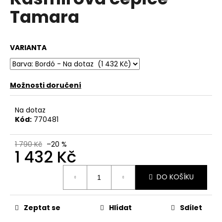
je
a
Tamara
0,0
z
j
5
í
hvězdiček.
VARIANTA
t
?
Možnosti doručení
Na dotaz
HLEDAT
Kód:
770481
1 790 Kč
–20 %
1 432 Kč
D
o
Měrná
DO KOŠÍKU
p
cena:
o
r
Zeptat se
Hlídat
Sdílet
u