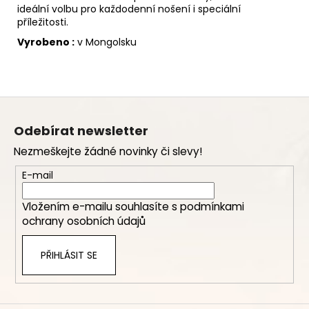
ideální volbu pro každodenní nošení i speciální
příležitosti.
Vyrobeno :
v Mongolsku
Z
á
Odebírat newsletter
p
Nezmeškejte žádné novinky či slevy!
a
t
E-mail
í
Vložením e-mailu souhlasíte s
podmínkami
ochrany osobních údajů
PŘIHLÁSIT SE