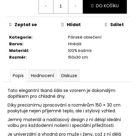
č
Měrná
DO KOŠÍKU
u
cena:
j
e
Zeptat se
Hlídat
Sdílet
m
e
Kategorie
:
Pánské oblečení
Barva
:
Hnědá
Materiál
:
100% kašmír
Rozměr
:
150x30 cm
Popis
Hodnocení
Diskuze
Tato elegantní tkaná šála se vzorem je dokonalým
doplňkem pro chladné dny.
Díky preciznímu zpracování a rozměrům 150 × 30 cm
poskytuje nejen příjemné teplo, ale i stylový vzhled.
Jemný materiál a nadčasový design z ní dělají ideální
volbu pro každodenní nošení i speciální příležitosti.
Je univerzální a vhodná pro muže i ženy, což z ní dělá