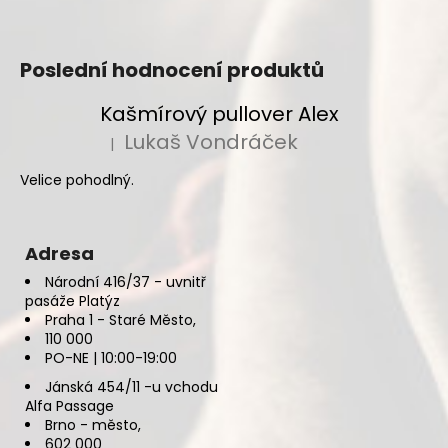
Poslední hodnocení produktů
Kašmírový pullover Alex
Lukaš Vondráček
|
Hodnocení produktu je 5 z 5 hvězdiček.
Velice pohodlný.
Adresa
Národní 416/37 - uvnitř
pasáže Platýz
Praha 1 - Staré Město,
110 000
PO-NE | 10:00-19:00
Jánská 454/11 -u vchodu
Alfa Passage
Brno - město,
602 000