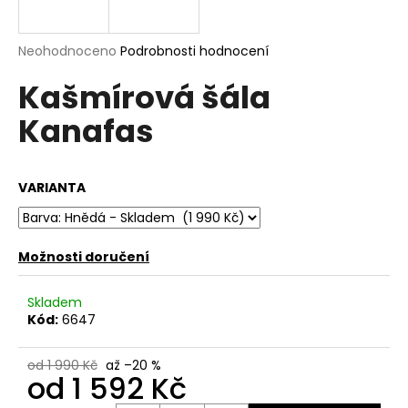
a
j
Průměrné
Neohodnoceno
Podrobnosti hodnocení
í
hodnocení
Kašmírová šála
produktu
t
je
?
Kanafas
0,0
z
5
hvězdiček.
VARIANTA
HLEDAT
Možnosti doručení
D
Skladem
o
Kód:
6647
p
o
od 1 990 Kč
až –20 %
r
od
1 592 Kč
u