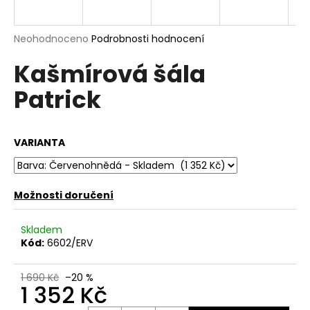
a
j
Průměrné
Neohodnoceno
Podrobnosti hodnocení
í
hodnocení
Kašmírová šála
produktu
t
je
?
Patrick
0,0
z
5
hvězdiček.
VARIANTA
HLEDAT
Možnosti doručení
D
Skladem
o
Kód:
6602/ERV
p
o
1 690 Kč
–20 %
r
1 352 Kč
u