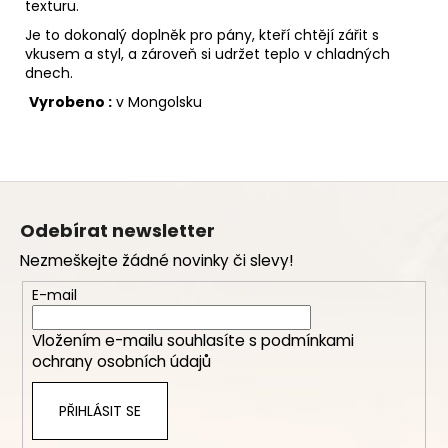
texturu.
Je to dokonalý doplněk pro pány, kteří chtějí zářit s
vkusem a styl, a zároveň si udržet teplo v chladných
dnech.
Vyrobeno :
v Mongolsku
Z
á
Odebírat newsletter
p
Nezmeškejte žádné novinky či slevy!
a
t
E-mail
í
Vložením e-mailu souhlasíte s
podmínkami
ochrany osobních údajů
PŘIHLÁSIT SE