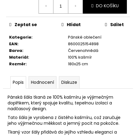
č
Měrná
DO KOŠÍKU
u
cena:
j
e
Zeptat se
Hlídat
Sdílet
m
e
Kategorie
:
Pánské oblečení
EAN
:
8600025154898
Barva
:
Červenohnědá
Materiál
:
100% kašmír
Rozměr
:
180x25 cm
Popis
Hodnocení
Diskuze
Pánská šála tkaná ze 100% kašmíru je výjimečným
doplňkem, který spojuje kvalitu, tepelnou izolaci a
nadčasový design.
Tato šála je vyrobena z čistého kašmíru, což zaručuje
jeho výjimečnou měkkost a jemný pocit na pokožce.
Tkaný vzor šály přidává do jejího vzhledu eleganci a