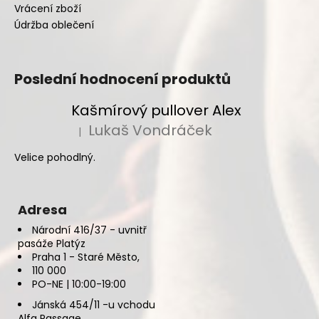
Vrácení zboží
Údržba oblečení
Poslední hodnocení produktů
Kašmírový pullover Alex
Lukaš Vondráček
|
Hodnocení produktu je 5 z 5 hvězdiček.
Velice pohodlný.
Adresa
Národní 416/37 - uvnitř
pasáže Platýz
Praha 1 - Staré Město,
110 000
PO-NE | 10:00-19:00
Jánská 454/11 -u vchodu
Alfa Passage