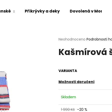
ánské
Přikrývky a deky
Dovolená v Mongol
Co potřebujete najít?
Průměrné
Neohodnoceno
Podrobnosti h
hodnocení
HLEDAT
Kašmírová š
produktu
je
0,0
z
5
Doporučujeme
VARIANTA
hvězdiček.
Možnosti doručení
Skladem
1 990 Kč
–20 %