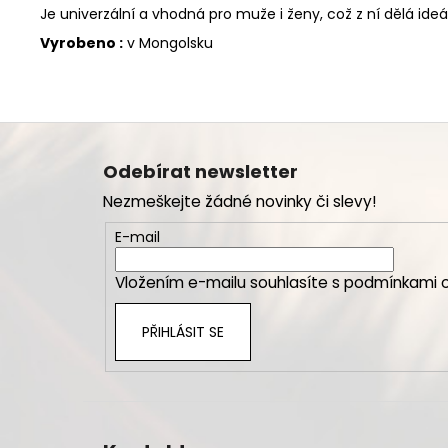
Je univerzální a vhodná pro muže i ženy, což z ní dělá ideál
Vyrobeno :
v Mongolsku
Z
á
Odebírat newsletter
p
Nezmeškejte žádné novinky či slevy!
a
t
E-mail
í
Vložením e-mailu souhlasíte s
podmínkami o
PŘIHLÁSIT SE