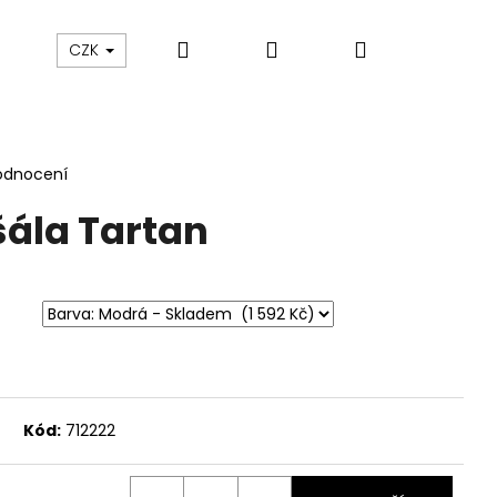
Hledat
Přihlášení
Nákupní
sku
O nás
Blog
Údržba oblečení
CZK
košík
odnocení
ála Tartan
Kód:
712222