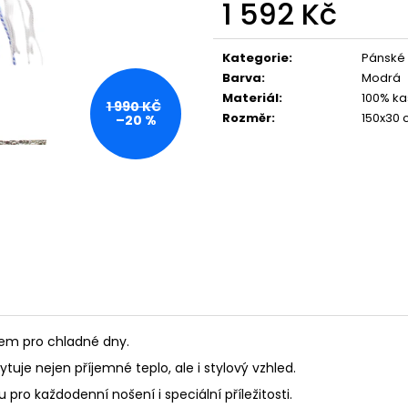
1 592 Kč
Měrná
cena:
Kategorie
:
Pánské
Barva
:
Modrá
Materiál
:
100% ka
1 990 KČ
Rozměr
:
150x30
–20 %
kem pro chladné dny.
je nejen příjemné teplo, ale i stylový vzhled.
 pro každodenní nošení i speciální příležitosti.