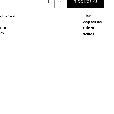
DO KOŠÍKU
Tisk
 oblečení
Zeptat se
šmír
Hlídat
 cm
Sdílet