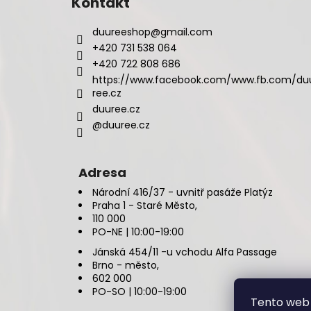
Kontakt
duureeshop
@
gmail.com
+420 731 538 064
+420 722 808 686
https://www.facebook.com/www.fb.com/du
ree.cz
duuree.cz
@duuree.cz
Adresa
Národní 416/37 - uvnitř pasáže Platýz
Praha 1 - Staré Město,
110 000
PO-NE | 10:00-19:00
Jánská 454/11 -u vchodu Alfa Passage
Brno - město,
602 000
PO-SO | 10:00-19:00
Tento web 