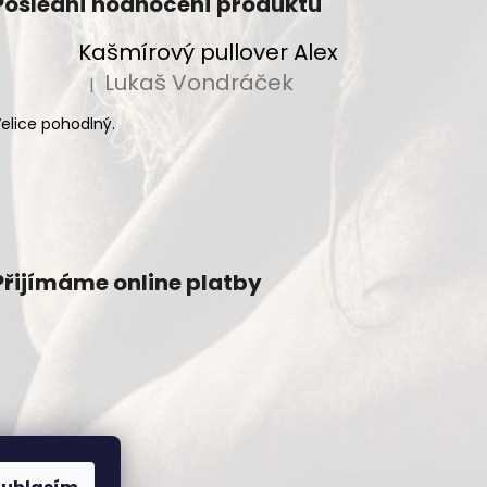
Poslední hodnocení produktů
Kašmírový pullover Alex
Lukaš Vondráček
|
Hodnocení produktu je 5 z 5 hvězdiček.
elice pohodlný.
Přijímáme online platby