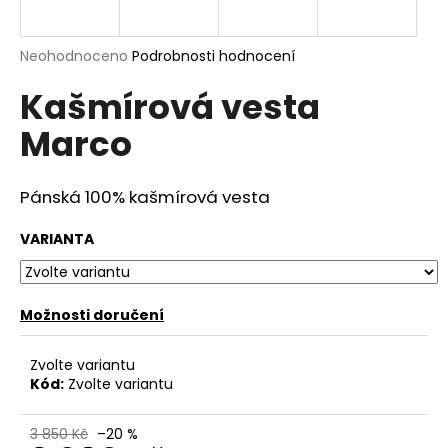
a
j
Průměrné
Neohodnoceno
Podrobnosti hodnocení
í
hodnocení
Kašmírová vesta
produktu
t
je
?
Marco
0,0
z
5
hvězdiček.
Pánská 100% kašmírová vesta
HLEDAT
VARIANTA
Možnosti doručení
D
o
p
Zvolte variantu
o
Kód:
Zvolte variantu
r
u
3 850 Kč
–20 %