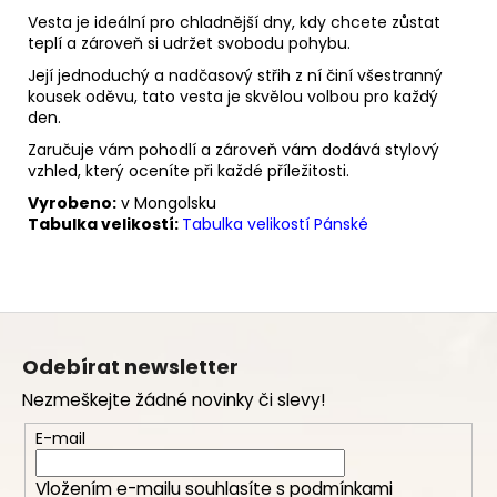
Vesta je ideální pro chladnější dny, kdy chcete zůstat
teplí a zároveň si udržet svobodu pohybu.
Její jednoduchý a nadčasový střih z ní činí všestranný
kousek oděvu, tato vesta je skvělou volbou pro každý
den.
Zaručuje vám pohodlí a zároveň vám dodává stylový
vzhled, který oceníte při každé příležitosti.
Vyrobeno:
v Mongolsku
Tabulka velikostí:
Tabulka velikostí Pánské
Z
á
Odebírat newsletter
p
Nezmeškejte žádné novinky či slevy!
a
t
E-mail
í
Vložením e-mailu souhlasíte s
podmínkami