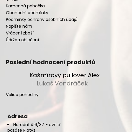
Kamenná pobočka
Obchodní podmínky
Podmínky ochrany osobních údajů
Napište nám
Vrácení zboží
Údržba oblečení
Poslední hodnocení produktů
Kašmírový pullover Alex
Lukaš Vondráček
|
Hodnocení produktu je 5 z 5 hvězdiček.
Velice pohodlný.
Adresa
Národní 416/37 - uvnitř
pasáže Platýz