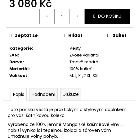
3 080 Kč
č
u
Měrná
j
DO KOŠÍKU
cena:
e
m
e
Zeptat se
Hlídat
Sdílet
Kategorie
:
Vesty
EAN
:
Zvolte variantu
Barva
:
Tmavě modrá
Materiál
:
100% kašmír
Velikost
:
M, L, XL, 2XL, 3XL
Popis
Hodnocení
Diskuze
Tato pánská vesta je praktickým a stylovým doplňkem
pro vaši šatníkovou kolekci.
Vyrobena ze 100% jemné Mongolské kašmírové vlny ,
nabízí vynikající tepelnou izolaci a zároveň vám
umožňuje volný pohyb.