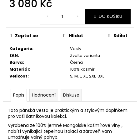
3 080 Kč
č
u
Měrná
j
DO KOŠÍKU
cena:
e
m
e
Zeptat se
Hlídat
Sdílet
Kategorie
:
Vesty
EAN
:
Zvolte variantu
Barva
:
Černá
Materiál
:
100% kašmír
Velikost
:
S, M, L, XL, 2XL, 3XL
Popis
Hodnocení
Diskuze
Tato pánská vesta je praktickým a stylovým doplňkem
pro vaši šatníkovou kolekci.
Vyrobena ze 100% jemné Mongolské kašmírové vlny ,
nabízí vynikající tepelnou izolaci a zároveň vám
umožňuje volný pohyb.