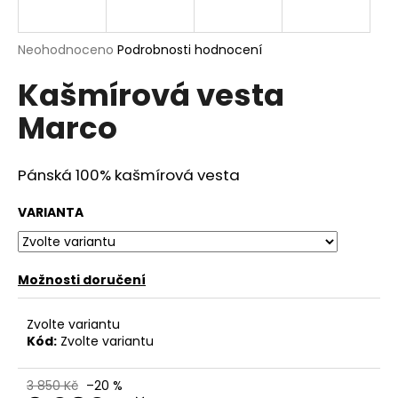
a
j
Průměrné
Neohodnoceno
Podrobnosti hodnocení
í
hodnocení
Kašmírová vesta
produktu
t
je
?
Marco
0,0
z
5
hvězdiček.
Pánská 100% kašmírová vesta
HLEDAT
VARIANTA
Možnosti doručení
D
o
p
Zvolte variantu
o
Kód:
Zvolte variantu
r
u
3 850 Kč
–20 %