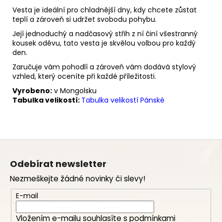
Vesta je ideální pro chladnější dny, kdy chcete zůstat
teplí a zároveň si udržet svobodu pohybu.
Její jednoduchý a nadčasový střih z ní činí všestranný
kousek oděvu, tato vesta je skvělou volbou pro každý
den.
Zaručuje vám pohodlí a zároveň vám dodává stylový
vzhled, který oceníte při každé příležitosti.
Vyrobeno:
v Mongolsku
Tabulka velikostí:
Tabulka velikostí Pánské
Z
á
Odebírat newsletter
p
Nezmeškejte žádné novinky či slevy!
a
t
E-mail
í
Vložením e-mailu souhlasíte s
podmínkami