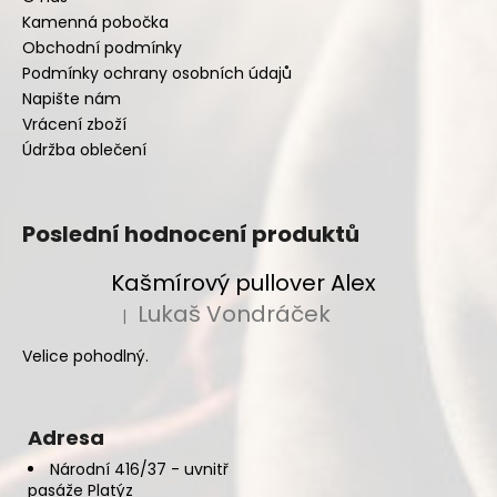
Kamenná pobočka
Obchodní podmínky
Podmínky ochrany osobních údajů
Napište nám
Vrácení zboží
Údržba oblečení
Poslední hodnocení produktů
Kašmírový pullover Alex
Lukaš Vondráček
|
Hodnocení produktu je 5 z 5 hvězdiček.
Velice pohodlný.
Adresa
Národní 416/37 - uvnitř
pasáže Platýz