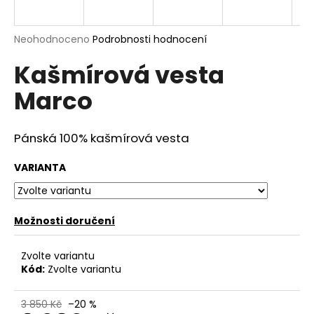
a
j
Průměrné
Neohodnoceno
Podrobnosti hodnocení
í
hodnocení
Kašmírová vesta
produktu
t
je
?
Marco
0,0
z
5
hvězdiček.
Pánská 100% kašmírová vesta
HLEDAT
VARIANTA
Možnosti doručení
D
o
p
Zvolte variantu
o
Kód:
Zvolte variantu
r
u
3 850 Kč
–20 %