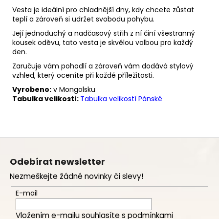
Vesta je ideální pro chladnější dny, kdy chcete zůstat
teplí a zároveň si udržet svobodu pohybu.
Její jednoduchý a nadčasový střih z ní činí všestranný
kousek oděvu, tato vesta je skvělou volbou pro každý
den.
Zaručuje vám pohodlí a zároveň vám dodává stylový
vzhled, který oceníte při každé příležitosti.
Vyrobeno:
v Mongolsku
Tabulka velikostí:
Tabulka velikostí Pánské
Z
á
Odebírat newsletter
p
Nezmeškejte žádné novinky či slevy!
a
t
E-mail
í
Vložením e-mailu souhlasíte s
podmínkami