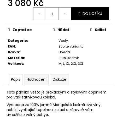
3 080 Kč
č
u
Měrná
j
DO KOŠÍKU
cena:
e
m
e
Zeptat se
Hlídat
Sdílet
Kategorie
:
Vesty
EAN
:
Zvolte variantu
Barva
:
Hnědá
Materiál
:
100% kašmír
Velikost
:
M, L, XL, 2XL, 3XL
Popis
Hodnocení
Diskuze
Tato pánská vesta je praktickým a stylovým doplňkem
pro vaši šatníkovou kolekci.
Vyrobena ze 100% jemné Mongolské kašmírové vlny ,
nabízí vynikající tepelnou izolaci a zároveň vám
umožňuje volný pohyb.