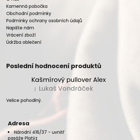
Kamenná pobočka
Obchodní podmínky
Podmínky ochrany osobních údajů
Napište nám
Vrácení zboží
Údržba oblečení
Poslední hodnocení produktů
Kašmírový pullover Alex
Lukaš Vondráček
|
Hodnocení produktu je 5 z 5 hvězdiček.
Velice pohodlný.
Adresa
Národní 416/37 - uvnitř
pasáže Platýz