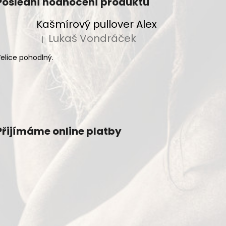
Poslední hodnocení produktů
Kašmírový pullover Alex
Lukaš Vondráček
|
Hodnocení produktu je 5 z 5 hvězdiček.
elice pohodlný.
Přijímáme online platby