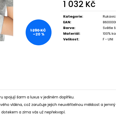
1 032 Kč
Měrná
cena:
Kategorie
:
Rukavi
EAN
:
860000
Barva
:
Světle 
1 290 KČ
Materiál
:
100% ka
–20 %
Velikost
:
F - UNI
 spojují šarm a luxus v jediném doplňku.
ového vlákna, což zaručuje jejich neuvěřitelnou měkkost a jemn
 dotekem a zima vás už nepřekvapí.