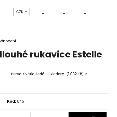
Hledat
Přihlášení
Nákupní
sku
O nás
Blog
Údržba oblečení
CZK
košík
odnocení
louhé rukavice Estelle
Kód:
045