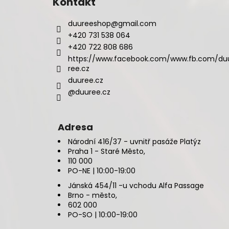
Kontakt
duureeshop
@
gmail.com
+420 731 538 064
+420 722 808 686
https://www.facebook.com/www.fb.com/du
ree.cz
duuree.cz
@duuree.cz
Adresa
Národní 416/37 - uvnitř pasáže Platýz
Praha 1 - Staré Město,
110 000
PO-NE | 10:00-19:00
Jánská 454/11 -u vchodu Alfa Passage
Brno - město,
602 000
PO-SO | 10:00-19:00