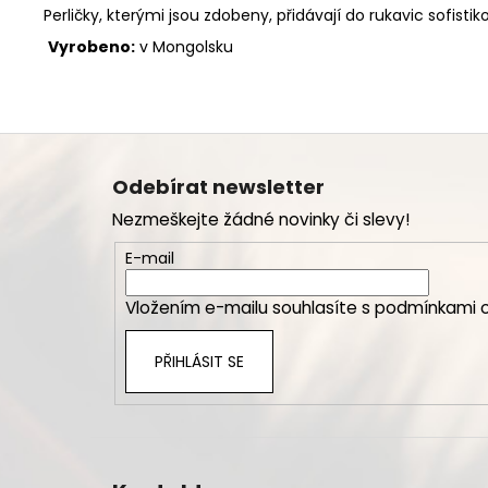
Perličky, kterými jsou zdobeny, přidávají do rukavic sofis
Vyrobeno:
v Mongolsku
Z
á
Odebírat newsletter
p
Nezmeškejte žádné novinky či slevy!
a
t
E-mail
í
Vložením e-mailu souhlasíte s
podmínkami o
PŘIHLÁSIT SE