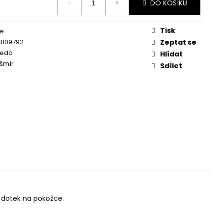
DO KOŠÍKU
Tisk
ce
8109792
Zeptat se
šedá
Hlídat
šmír
Sdílet
ý dotek na pokožce.