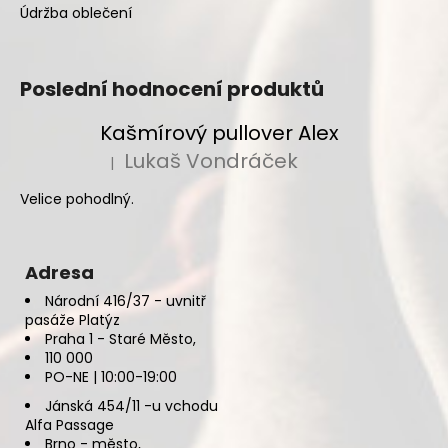
Údržba oblečení
Poslední hodnocení produktů
Kašmírový pullover Alex
Lukaš Vondráček
|
Hodnocení produktu je 5 z 5 hvězdiček.
Velice pohodlný.
Adresa
Národní 416/37 - uvnitř
pasáže Platýz
Praha 1 - Staré Město,
110 000
PO-NE | 10:00-19:00
Jánská 454/11 -u vchodu
Alfa Passage
Brno - město,