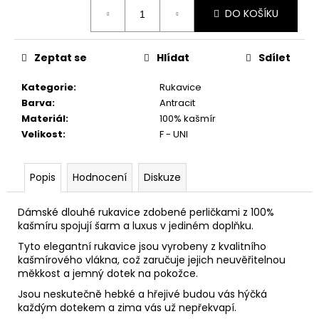
č
Měrná
DO KOŠÍKU
u
cena:
j
e
Zeptat se
Hlídat
Sdílet
m
e
Kategorie
:
Rukavice
Barva
:
Antracit
Materiál
:
100% kašmír
Velikost
:
F - UNI
Popis
Hodnocení
Diskuze
Dámské dlouhé rukavice zdobené perličkami z 100%
kašmíru spojují šarm a luxus v jediném doplňku.
Tyto elegantní rukavice jsou vyrobeny z kvalitního
kašmírového vlákna, což zaručuje jejich neuvěřitelnou
měkkost a jemný dotek na pokožce.
Jsou neskutečně hebké a hřejivé budou vás hýčká
každým dotekem a zima vás už nepřekvapí.