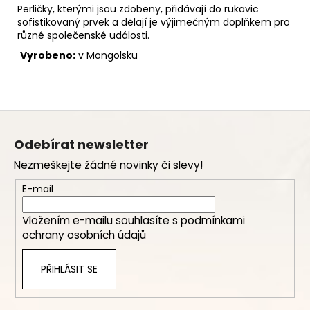
Perličky, kterými jsou zdobeny, přidávají do rukavic
sofistikovaný prvek a dělají je výjimečným doplňkem pro
různé společenské události.
Vyrobeno:
v Mongolsku
Z
á
Odebírat newsletter
p
Nezmeškejte žádné novinky či slevy!
a
t
E-mail
í
Vložením e-mailu souhlasíte s
podmínkami
ochrany osobních údajů
PŘIHLÁSIT SE