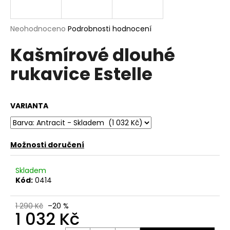
a
j
Průměrné
Neohodnoceno
Podrobnosti hodnocení
í
hodnocení
Kašmírové dlouhé
produktu
t
je
?
rukavice Estelle
0,0
z
5
hvězdiček.
VARIANTA
HLEDAT
Možnosti doručení
D
Skladem
o
Kód:
0414
p
o
1 290 Kč
–20 %
r
1 032 Kč
u