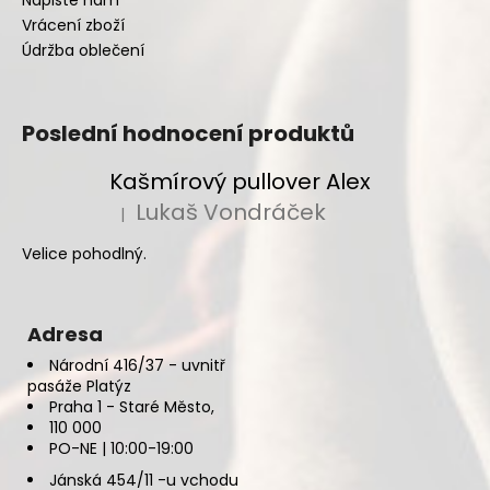
Vrácení zboží
Údržba oblečení
Poslední hodnocení produktů
Kašmírový pullover Alex
Lukaš Vondráček
|
Hodnocení produktu je 5 z 5 hvězdiček.
Velice pohodlný.
Adresa
Národní 416/37 - uvnitř
pasáže Platýz
Praha 1 - Staré Město,
110 000
PO-NE | 10:00-19:00
Jánská 454/11 -u vchodu