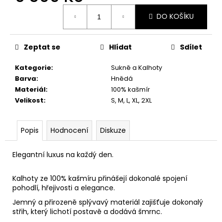
č
Měrná
u
DO KOŠÍKU
cena:
j
e
m
Zeptat se
Hlídat
Sdílet
e
Kategorie
:
Sukně a Kalhoty
Barva
:
Hnědá
Materiál
:
100% kašmír
Velikost
:
S, M, L, XL, 2XL
Popis
Hodnocení
Diskuze
Elegantní luxus na každý den.
Kalhoty ze 100% kašmíru přinášejí dokonalé spojení
pohodlí, hřejivosti a elegance.
Jemný a přirozeně splývavý materiál zajišťuje dokonalý
střih, který lichotí postavě a dodává šmrnc.