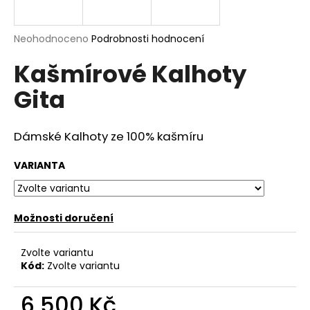
a
j
Průměrné
Neohodnoceno
Podrobnosti hodnocení
í
hodnocení
Kašmírové Kalhoty
produktu
t
je
?
Gita
0,0
z
5
hvězdiček.
Dámské Kalhoty ze 100% kašmíru
HLEDAT
VARIANTA
Možnosti doručení
D
o
p
Zvolte variantu
o
Kód:
Zvolte variantu
r
u
6 500 Kč