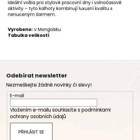
Ideální volba pro stylové pracovní dny i volnočasové
aktivity – tyto kalhoty kombinují luxusní kvalitu s
nenuceným šarmem.
Vyrobeno:
v Mongolsku
Tabulka velikostí
:
Z
á
Odebírat newsletter
p
Nezmeškejte žádné novinky či slevy!
a
t
E-mail
í
Vložením e-mailu souhlasíte s
podmínkami
ochrany osobních údajů
PŘIHLÁSIT SE