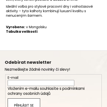
Ideální volba pro stylové pracovní dny i volnočasové
aktivity – tyto kalhoty kombinují luxusní kvalitu s
nenuceným šarmem.
Vyrobeno:
v Mongolsku
Tabulka velikostí
:
Z
á
Odebírat newsletter
p
Nezmeškejte žádné novinky či slevy!
a
t
E-mail
í
Vložením e-mailu souhlasíte s
podmínkami
ochrany osobních údajů
PŘIHLÁSIT SE