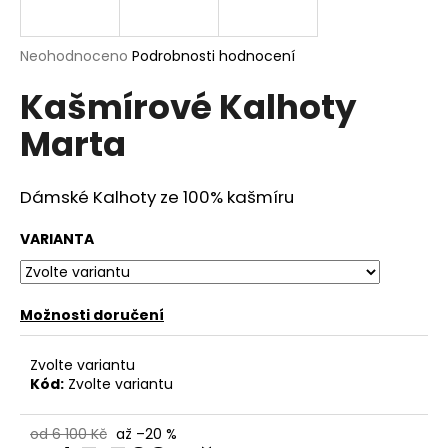
a
j
Průměrné
Neohodnoceno
Podrobnosti hodnocení
í
hodnocení
Kašmírové Kalhoty
produktu
t
je
?
Marta
0,0
z
5
hvězdiček.
Dámské Kalhoty ze 100% kašmíru
HLEDAT
VARIANTA
Možnosti doručení
D
o
p
Zvolte variantu
o
Kód:
Zvolte variantu
r
u
od 6 100 Kč
až –20 %