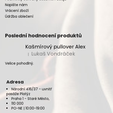
Napište nám
Vrácení zboží
Údržba oblečení
Poslední hodnocení produktů
Kašmírový pullover Alex
Lukaš Vondráček
|
Hodnocení produktu je 5 z 5 hvězdiček.
Velice pohodlný.
Adresa
Národní 416/37 - uvnitř
pasáže Platýz
Praha 1 - Staré Město,
110 000
PO-NE | 10:00-19:00