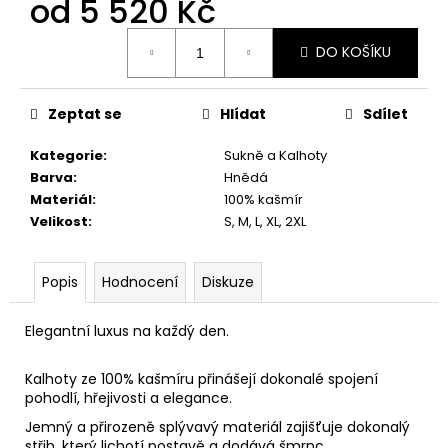
od
5 520 Kč
č
u
Měrná
j
DO KOŠÍKU
cena:
e
m
e
Zeptat se
Hlídat
Sdílet
Kategorie
:
Sukně a Kalhoty
Barva
:
Hnědá
Materiál
:
100% kašmír
Velikost
:
S, M, L, XL, 2XL
Popis
Hodnocení
Diskuze
Elegantní luxus na každý den.
Kalhoty ze 100% kašmíru přinášejí dokonalé spojení
pohodlí, hřejivosti a elegance.
Jemný a přirozeně splývavý materiál zajišťuje dokonalý
střih, který lichotí postavě a dodává šmrnc.