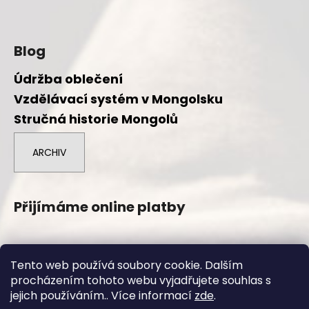
Blog
Údržba oblečení
Vzdělávací systém v Mongolsku
Stručná historie Mongolů
ARCHIV
Přijímáme online platby
Tento web používá soubory cookie. Dalším
procházením tohoto webu vyjadřujete souhlas s
Vytvořil Shoptet
jejich používáním.. Více informací
zde
.
Copyright 2026
Duuree.cz
. Všechna práva vyhrazena.