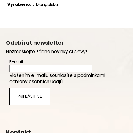
Vyrobeno:
v Mongolsku.
Z
á
Odebírat newsletter
p
Nezmeškejte žádné novinky či slevy!
a
t
E-mail
í
Vložením e-mailu souhlasíte s
podmínkami
ochrany osobních údajů
PŘIHLÁSIT SE
Kontakt