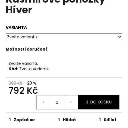
je
a
Hiver
0,0
z
j
5
í
hvězdiček.
VARIANTA
t
?
Možnosti doručení
Zvolte variantu
HLEDAT
Kód:
Zvolte variantu
990 Kč
–20 %
792 Kč
D
o
Měrná
DO KOŠÍKU
p
cena:
o
r
Zeptat se
Hlídat
Sdílet
u