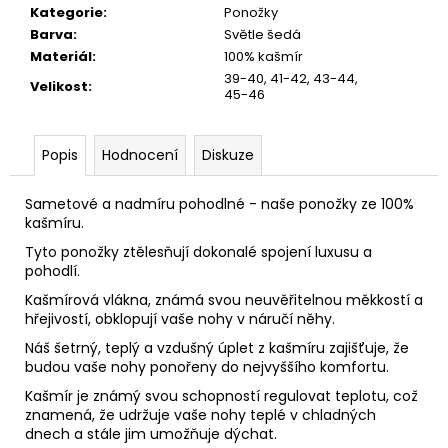
č
Kategorie
:
Ponožky
u
Barva
:
Světle šedá
j
Materiál
:
100% kašmír
e
39-40, 41-42, 43-44,
Velikost
:
m
45-46
e
Popis
Hodnocení
Diskuze
Sametové a nadmíru pohodlné - naše ponožky ze 100%
kašmíru.
Tyto ponožky ztělesňují dokonalé spojení luxusu a
pohodlí.
Kašmírová vlákna, známá svou neuvěřitelnou měkkostí a
hřejivostí, obklopují vaše nohy v náručí něhy.
Náš šetrný, teplý a vzdušný úplet z kašmíru zajišťuje, že
budou vaše nohy ponořeny do nejvyššího komfortu.
Kašmír je známý svou schopností regulovat teplotu, což
znamená, že udržuje vaše nohy teplé v chladných
dnech a stále jim umožňuje dýchat.