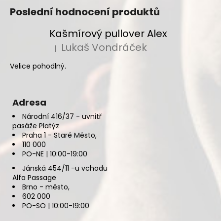
Poslední hodnocení produktů
Kašmírový pullover Alex
Lukaš Vondráček
|
Hodnocení produktu je 5 z 5 hvězdiček.
Velice pohodlný.
Adresa
Národní 416/37 - uvnitř
pasáže Platýz
Praha 1 - Staré Město,
110 000
PO-NE | 10:00-19:00
Jánská 454/11 -u vchodu
Alfa Passage
Brno - město,
602 000
PO-SO | 10:00-19:00