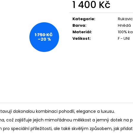
1 400 Kč
Měrná
cena:
Kategorie
:
Rukavi
Barva
:
Hnědá
Materiál
:
100% ka
1 750 KČ
Velikost
:
F - UNI
–20 %
avují dokonalou kombinaci pohodlí, elegance a luxusu.
kna, což zajišťuje jejich mimořádnou měkkost a jemný dotek na 
ro speciální příležitosti, ale také skvělým způsobem, jak přid