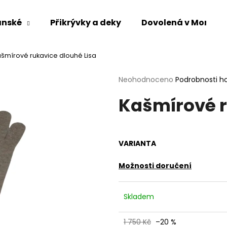
ánské
Přikrývky a deky
Dovolená v Mongol
Co potřebujete najít?
šmírové rukavice dlouhé Lisa
Průměrné
Neohodnoceno
Podrobnosti h
hodnocení
HLEDAT
Kašmírové r
produktu
je
0,0
z
5
Doporučujeme
VARIANTA
hvězdiček.
Možnosti doručení
Skladem
1 750 Kč
–20 %