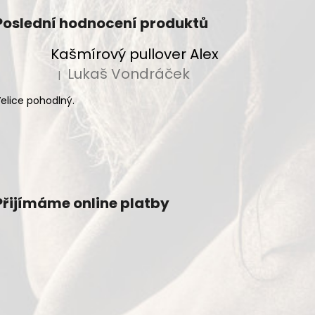
Poslední hodnocení produktů
Kašmírový pullover Alex
Lukaš Vondráček
|
Hodnocení produktu je 5 z 5 hvězdiček.
elice pohodlný.
Přijímáme online platby