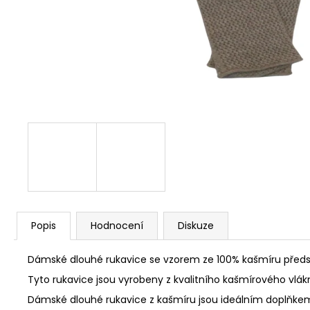
Popis
Hodnocení
Diskuze
Dámské dlouhé rukavice se vzorem ze 100% kašmíru předst
Tyto rukavice jsou vyrobeny z kvalitního kašmírového vlá
Dámské dlouhé rukavice z kašmíru jsou ideálním doplňkem p