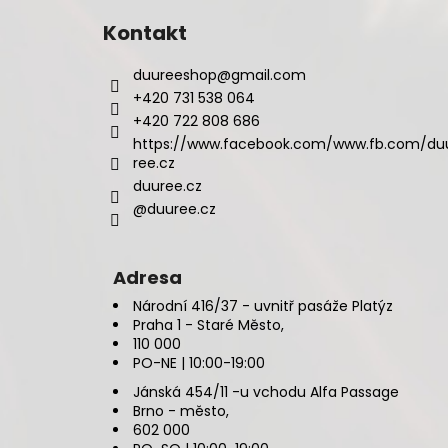
Kontakt
duureeshop
@
gmail.com
+420 731 538 064
+420 722 808 686
https://www.facebook.com/www.fb.com/du
ree.cz
duuree.cz
@duuree.cz
Adresa
Národní 416/37 - uvnitř pasáže Platýz
Praha 1 - Staré Město,
110 000
PO-NE | 10:00-19:00
Jánská 454/11 -u vchodu Alfa Passage
Brno - město,
602 000