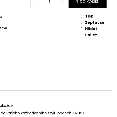
DO KOŠÍKU
Tisk
ce
Zeptat se
šmír
Hlídat
Sdílet
pokožce.
at do vašeho každodenního stylu nádech luxusu.