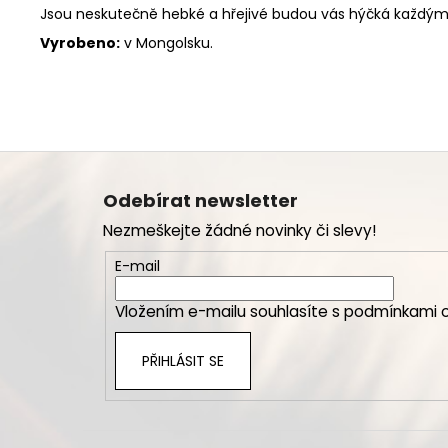
Jsou neskutečně hebké a hřejivé budou vás hýčká každým
Vyrobeno:
v Mongolsku.
Z
á
Odebírat newsletter
p
Nezmeškejte žádné novinky či slevy!
a
t
E-mail
í
Vložením e-mailu souhlasíte s
podmínkami o
PŘIHLÁSIT SE