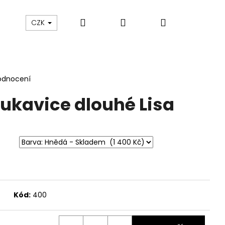
Hledat
Přihlášení
Nákupní
sku
O nás
Blog
Údržba oblečení
CZK
košík
odnocení
ukavice dlouhé Lisa
Kód:
400