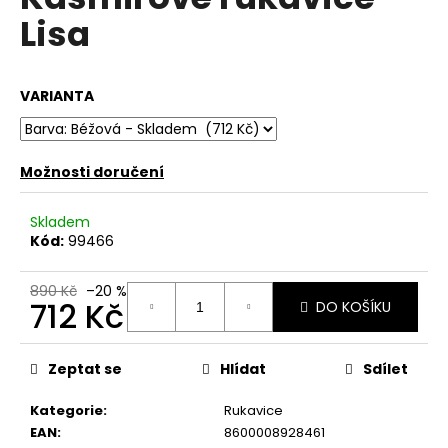
je
a
Lisa
0,0
z
j
5
í
hvězdiček.
VARIANTA
t
?
Možnosti doručení
Skladem
HLEDAT
Kód:
99466
890 Kč
–20 %
712 Kč
DO KOŠÍKU
D
o
Měrná
p
cena:
Zeptat se
Hlídat
Sdílet
o
r
Kategorie
:
Rukavice
u
EAN
:
8600008928461