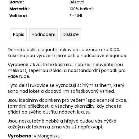
č
Barva
:
Béžová
u
Materiál
:
100% kašmír
j
Velikost
:
F - UNI
e
m
e
Popis
Hodnocení
Diskuze
Dámské delší elegantní rukavice se vzorem ze 100%
kašmíru jsou výrazem jemnosti a nadčasové elegance.
Vyrobené z kvalitního kašmíru, nabízejí neuvěřitelnou
měkkost, tepelnou izolaci a nadstandardní pohodlí pro
vaše ruce.
Tyto delší rukavice se vyznačují štíhlým střihem, který
sahá nad loket a dodává jim sofistikovaný vzhled.
Jsou ideálním doplňkem pro večerní společenské akce,
formální příležitosti a všechny okamžiky, kdy chcete
přidat do svého outfitu nádech luxusu.
Jsou neskutečně hebké a hřejivé budou vás hýčká
každým dotekem a zima vás už nepřekvapí.
Vyrobeno:
v Mongolsku.