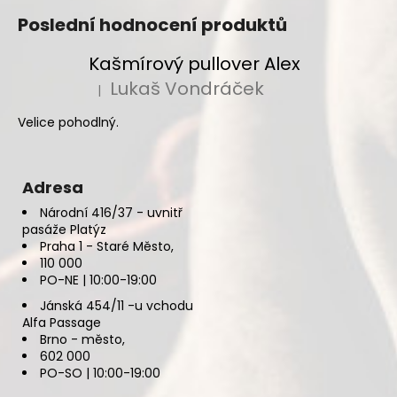
Poslední hodnocení produktů
Kašmírový pullover Alex
Lukaš Vondráček
|
Hodnocení produktu je 5 z 5 hvězdiček.
Velice pohodlný.
Adresa
Národní 416/37 - uvnitř
pasáže Platýz
Praha 1 - Staré Město,
110 000
PO-NE | 10:00-19:00
Jánská 454/11 -u vchodu
Alfa Passage
Brno - město,
602 000
PO-SO | 10:00-19:00