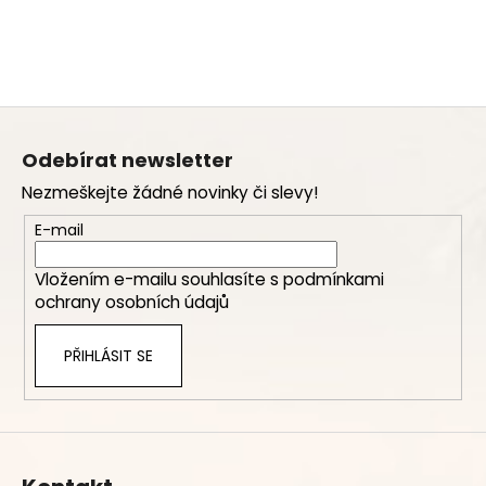
Z
á
Odebírat newsletter
p
Nezmeškejte žádné novinky či slevy!
a
t
E-mail
í
Vložením e-mailu souhlasíte s
podmínkami
ochrany osobních údajů
PŘIHLÁSIT SE