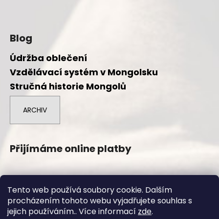
Blog
Údržba oblečení
Vzdělávací systém v Mongolsku
Stručná historie Mongolů
ARCHIV
Přijímáme online platby
Tento web používá soubory cookie. Dalším
procházením tohoto webu vyjadřujete souhlas s
Vytvořil Shoptet
jejich používáním.. Více informací
zde
.
Copyright 2026
Duuree.cz
. Všechna práva vyhrazena.