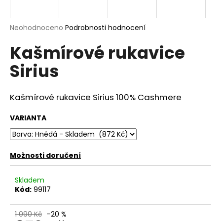
a
j
Průměrné
Neohodnoceno
Podrobnosti hodnocení
í
hodnocení
Kašmírové rukavice
produktu
t
je
?
Sirius
0,0
z
5
hvězdiček.
Kašmírové rukavice Sirius 100% Cashmere
HLEDAT
VARIANTA
Možnosti doručení
D
o
p
Skladem
o
Kód:
99117
r
u
1 090 Kč
–20 %