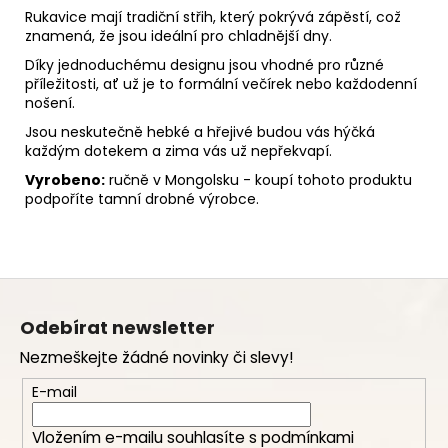
Rukavice mají tradiční střih, který pokrývá zápěstí, což
znamená, že jsou ideální pro chladnější dny.
Díky jednoduchému designu jsou vhodné pro různé
příležitosti, ať už je to formální večírek nebo každodenní
nošení.
Jsou neskutečně hebké a hřejivé budou vás hýčká
každým dotekem a zima vás už nepřekvapí.
Vyrobeno:
ručně v Mongolsku - koupí tohoto produktu
podpoříte tamní drobné výrobce.
Z
á
Odebírat newsletter
p
Nezmeškejte žádné novinky či slevy!
a
t
E-mail
í
Vložením e-mailu souhlasíte s
podmínkami