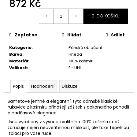
872 Kč
č
u
Měrná
j
DO KOŠÍKU
cena:
e
m
e
Zeptat se
Hlídat
Sdílet
Kategorie
:
Pánské oblečení
Barva
:
Hnědá
Materiál
:
100% kašmír
Velikost
:
F - UNI
Popis
Hodnocení
Diskuze
Sametově jemné a elegantní, tyto dámské klasické
rukavice z kašmíru přinášejí zážitek z dokonalého pohodlí
a nadčasové elegance.
Jsou vyrobeny z vysoce kvalitního 100% kašmíru, což
zaručuje nejen neuvěřitelnou měkkost, ale také tepelnou
izolaci pro vaše ruce.