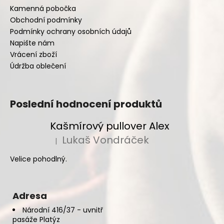
Kamenná pobočka
Obchodní podmínky
Podmínky ochrany osobních údajů
Napište nám
Vrácení zboží
Údržba oblečení
Poslední hodnocení produktů
Kašmírový pullover Alex
Lukaš Vondráček
|
Hodnocení produktu je 5 z 5 hvězdiček.
Velice pohodlný.
Adresa
Národní 416/37 - uvnitř
pasáže Platýz