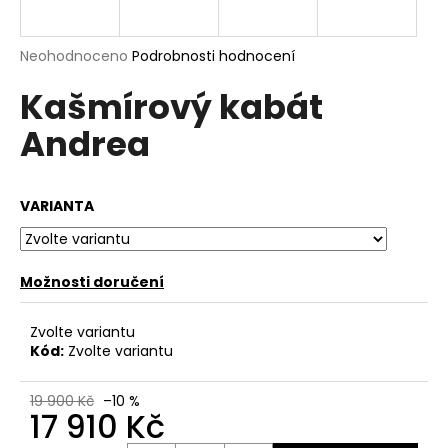
a
j
Průměrné
Neohodnoceno
Podrobnosti hodnocení
í
hodnocení
Kašmírový kabát
produktu
t
je
?
Andrea
0,0
z
5
hvězdiček.
VARIANTA
HLEDAT
Možnosti doručení
D
Zvolte variantu
o
Kód:
Zvolte variantu
p
o
19 900 Kč
–10 %
r
17 910 Kč
u