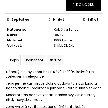
č
Měrná
DO KOŠÍKU
u
cena:
j
e
Zeptat se
Hlídat
Sdílet
m
e
Kategorie
:
Kabáty a Bundy
Barva
:
Béžová
Materiál
:
100% kašmír
Velikost
:
S, M, L, XL, 2XL
Popis
Hodnocení
Diskuze
Dámský dlouhý kabát bez rukávů ze 100% kašmíru je
ztělesněním elegance.
Jeho jemné kašmírové vlákno dodává tomuto kabátu
neodolatelnou měkkost a jemnost, které budete závidět.
Moderní střih dodává kabátu nadčasový vzhled, který
nikdy nevyjde z módy.
Jeho vysoká kvalita a elegancí činí tento kabát