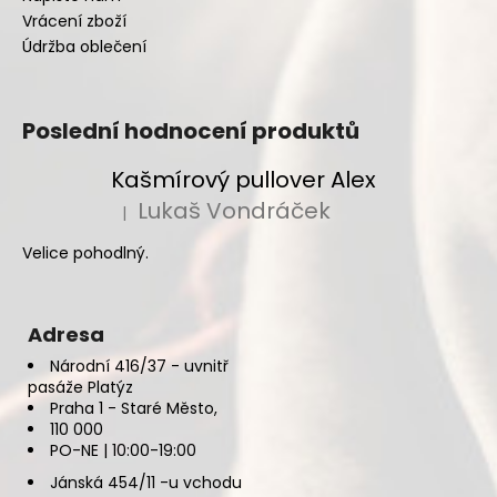
Vrácení zboží
Údržba oblečení
Poslední hodnocení produktů
Kašmírový pullover Alex
Lukaš Vondráček
|
Hodnocení produktu je 5 z 5 hvězdiček.
Velice pohodlný.
Adresa
Národní 416/37 - uvnitř
pasáže Platýz
Praha 1 - Staré Město,
110 000
PO-NE | 10:00-19:00
Jánská 454/11 -u vchodu