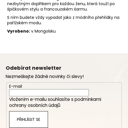
nezbytným doplňkem pro každou ženu, která touží po
špičkovém stylu a francouzském šarmu.
S ním budete vždy vypadat jako z módního přehlídky na
pařížském modu.
Vyrobeno:
v Mongolsku
Z
á
Odebírat newsletter
p
Nezmeškejte žádné novinky či slevy!
a
t
E-mail
í
Vložením e-mailu souhlasíte s
podmínkami
ochrany osobních údajů
PŘIHLÁSIT SE