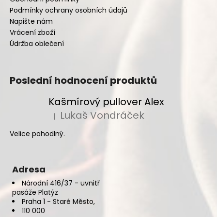
Podmínky ochrany osobních údajů
Napište nám
Vrácení zboží
Údržba oblečení
Poslední hodnocení produktů
Kašmírový pullover Alex
Lukaš Vondráček
|
Hodnocení produktu je 5 z 5 hvězdiček.
Velice pohodlný.
Adresa
Národní 416/37 - uvnitř
pasáže Platýz
Praha 1 - Staré Město,
110 000