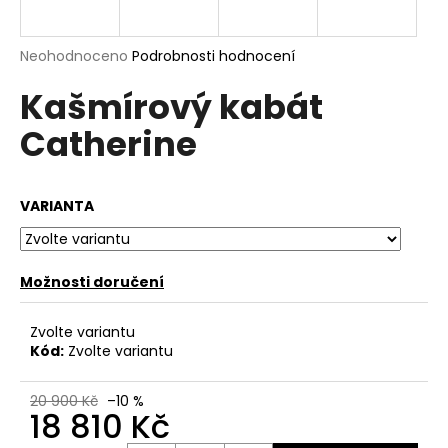
a
j
Průměrné
Neohodnoceno
Podrobnosti hodnocení
í
hodnocení
Kašmírový kabát
produktu
t
je
?
Catherine
0,0
z
5
hvězdiček.
VARIANTA
HLEDAT
Možnosti doručení
D
Zvolte variantu
o
Kód:
Zvolte variantu
p
o
20 900 Kč
–10 %
r
18 810 Kč
u