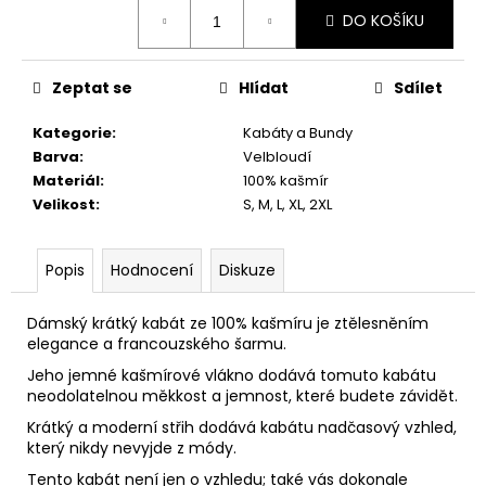
č
Měrná
DO KOŠÍKU
u
cena:
j
e
Zeptat se
Hlídat
Sdílet
m
e
Kategorie
:
Kabáty a Bundy
Barva
:
Velbloudí
Materiál
:
100% kašmír
Velikost
:
S, M, L, XL, 2XL
Popis
Hodnocení
Diskuze
Dámský krátký kabát ze 100% kašmíru je ztělesněním
elegance a francouzského šarmu.
Jeho jemné kašmírové vlákno dodává tomuto kabátu
neodolatelnou měkkost a jemnost, které budete závidět.
Krátký a moderní střih dodává kabátu nadčasový vzhled,
který nikdy nevyjde z módy.
Tento kabát není jen o vzhledu; také vás dokonale