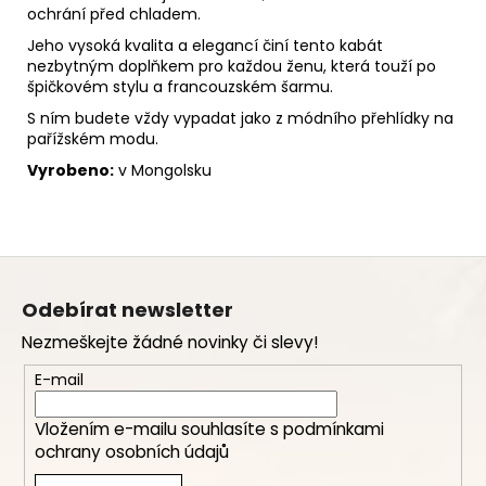
ochrání před chladem.
Jeho vysoká kvalita a elegancí činí tento kabát
nezbytným doplňkem pro každou ženu, která touží po
špičkovém stylu a francouzském šarmu.
S ním budete vždy vypadat jako z módního přehlídky na
pařížském modu.
Vyrobeno:
v Mongolsku
Z
á
Odebírat newsletter
p
Nezmeškejte žádné novinky či slevy!
a
t
E-mail
í
Vložením e-mailu souhlasíte s
podmínkami
ochrany osobních údajů