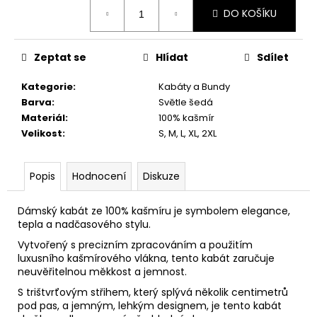
č
Měrná
DO KOŠÍKU
u
cena:
j
e
Zeptat se
Hlídat
Sdílet
m
e
Kategorie
:
Kabáty a Bundy
Barva
:
Světle šedá
Materiál
:
100% kašmír
Velikost
:
S, M, L, XL, 2XL
Popis
Hodnocení
Diskuze
Dámský kabát ze 100% kašmíru je symbolem elegance,
tepla a nadčasového stylu.
Vytvořený s precizním zpracováním a použitím
luxusního kašmírového vlákna, tento kabát zaručuje
neuvěřitelnou měkkost a jemnost.
S trištvrťovým střihem, který splývá několik centimetrů
pod pas, a jemným, lehkým designem, je tento kabát