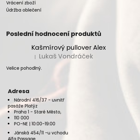
Vrácení zboží
Údržba oblečení
Poslední hodnocení produktů
Kašmírový pullover Alex
Lukaš Vondráček
|
Hodnocení produktu je 5 z 5 hvězdiček.
Velice pohodlný.
Adresa
Národní 416/37 - uvnitř
pasáže Platýz
Praha 1 - Staré Město,
110 000
PO-NE | 10:00-19:00
Jánská 454/11 -u vchodu
Alfa Passage