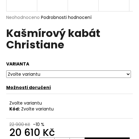
a
j
Průměrné
Neohodnoceno
Podrobnosti hodnocení
í
hodnocení
Kašmírový kabát
produktu
t
je
?
Christiane
0,0
z
5
hvězdiček.
VARIANTA
HLEDAT
Možnosti doručení
D
Zvolte variantu
o
Kód:
Zvolte variantu
p
o
22 900 Kč
–10 %
r
20 610 Kč
u