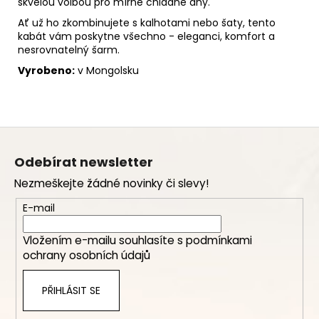
skvělou volbou pro mírně chladné dny.
Ať už ho zkombinujete s kalhotami nebo šaty, tento
kabát vám poskytne všechno - eleganci, komfort a
nesrovnatelný šarm.
Vyrobeno:
v Mongolsku
Z
á
Odebírat newsletter
p
Nezmeškejte žádné novinky či slevy!
a
t
E-mail
í
Vložením e-mailu souhlasíte s
podmínkami
ochrany osobních údajů
PŘIHLÁSIT SE