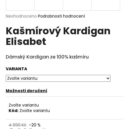
a
j
Průměrné
Neohodnoceno
Podrobnosti hodnocení
í
hodnocení
Kašmírový Kardigan
produktu
t
je
?
Elisabet
0,0
z
5
hvězdiček.
Dámský Kardigan ze 100% kašmíru
HLEDAT
VARIANTA
Možnosti doručení
D
o
p
Zvolte variantu
o
Kód:
Zvolte variantu
r
u
4 990 Kč
–20 %