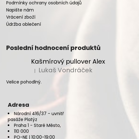
Podmínky ochrany osobních údajů
Napište nám
Vrácení zboží
Údržba oblečení
Poslední hodnocení produktů
Kašmírový pullover Alex
Lukaš Vondráček
|
Hodnocení produktu je 5 z 5 hvězdiček.
Velice pohodlný.
Adresa
Národní 416/37 - uvnitř
pasáže Platýz
Praha 1 - Staré Město,
110 000
PO-NE | 10:00-19:00