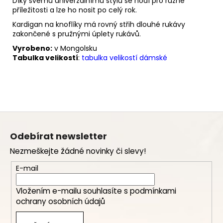
Díky svému univerzálnímu stylu se hodí pro různé
příležitosti a lze ho nosit po celý rok.
Kardigan na knoflíky má rovný střih dlouhé rukávy
zakončené s pružnými úplety rukávů.
Vyrobeno:
v Mongolsku
Tabulka velikostí
:
tabulka velikostí dámské
Z
á
Odebírat newsletter
p
Nezmeškejte žádné novinky či slevy!
a
t
E-mail
í
Vložením e-mailu souhlasíte s
podmínkami
ochrany osobních údajů