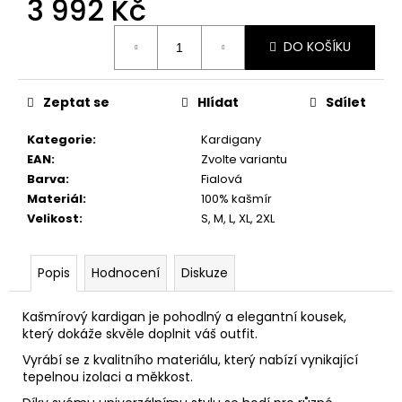
3 992 Kč
č
u
Měrná
j
DO KOŠÍKU
cena:
e
m
e
Zeptat se
Hlídat
Sdílet
Kategorie
:
Kardigany
EAN
:
Zvolte variantu
Barva
:
Fialová
Materiál
:
100% kašmír
Velikost
:
S, M, L, XL, 2XL
Popis
Hodnocení
Diskuze
Kašmírový kardigan je pohodlný a elegantní kousek,
který dokáže skvěle doplnit váš outfit.
Vyrábí se z kvalitního materiálu, který nabízí vynikající
tepelnou izolaci a měkkost.