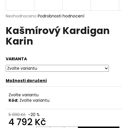
a
j
Průměrné
Neohodnoceno
Podrobnosti hodnocení
í
hodnocení
Kašmírový Kardigan
produktu
t
je
?
Karin
0,0
z
5
hvězdiček.
VARIANTA
HLEDAT
Možnosti doručení
D
Zvolte variantu
o
Kód:
Zvolte variantu
p
o
5 990 Kč
–20 %
r
4 792 Kč
u