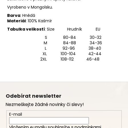
Vyrobeno v Mongolsku.
Barva
: Hnědá
Materiál
: 100% Kašmír
Tabulka velikostí
: Size Hrudník EU
S 80-84 30-32
M 84-88 34-36
L 92-96 38-40
XL 100-104 42-44
2XL 108-112 46-48
Z
á
Odebírat newsletter
p
Nezmeškejte žádné novinky či slevy!
a
t
E-mail
í
Vložením e-mailu souhlasíte s
podmínkami