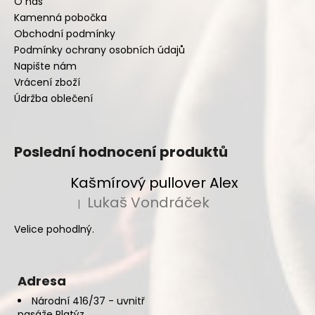
O nás
Kamenná pobočka
Obchodní podmínky
Podmínky ochrany osobních údajů
Napište nám
Vrácení zboží
Údržba oblečení
Poslední hodnocení produktů
Kašmírový pullover Alex
Lukaš Vondráček
|
Hodnocení produktu je 5 z 5 hvězdiček.
Velice pohodlný.
Adresa
Národní 416/37 - uvnitř
pasáže Platýz