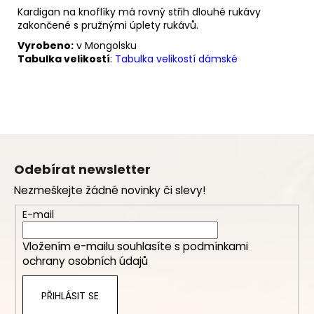
Kardigan na knoflíky má rovný střih dlouhé rukávy
zakončené s pružnými úplety rukávů.
Vyrobeno:
v Mongolsku
Tabulka velikostí
:
Tabulka velikostí dámské
Z
á
Odebírat newsletter
p
Nezmeškejte žádné novinky či slevy!
a
t
E-mail
í
Vložením e-mailu souhlasíte s
podmínkami
ochrany osobních údajů
PŘIHLÁSIT SE