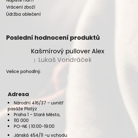
Vrácení zboží
Údržba oblečení
Poslední hodnocení produktů
Kašmírový pullover Alex
Lukaš Vondráček
|
Hodnocení produktu je 5 z 5 hvězdiček.
Velice pohodlný.
Adresa
Národní 416/37 - uvnitř
pasáže Platýz
Praha 1 - Staré Město,
110 000
PO-NE | 10:00-19:00
Jánská 454/11 -u vchodu