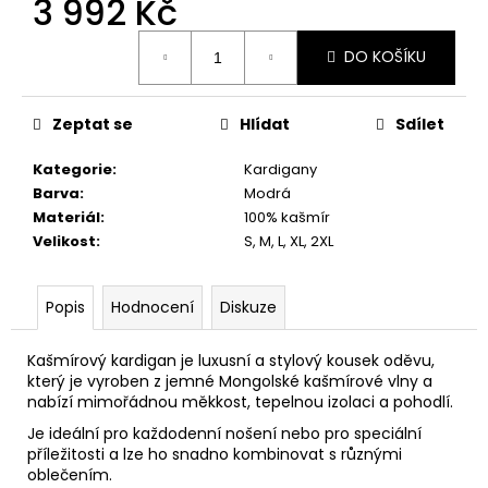
3 992 Kč
č
u
Měrná
j
DO KOŠÍKU
cena:
e
m
e
Zeptat se
Hlídat
Sdílet
Kategorie
:
Kardigany
Barva
:
Modrá
Materiál
:
100% kašmír
Velikost
:
S, M, L, XL, 2XL
Popis
Hodnocení
Diskuze
Kašmírový kardigan je luxusní a stylový kousek oděvu,
který je vyroben z jemné Mongolské kašmírové vlny a
nabízí mimořádnou měkkost, tepelnou izolaci a pohodlí.
Je ideální pro každodenní nošení nebo pro speciální
příležitosti a lze ho snadno kombinovat s různými
oblečením.