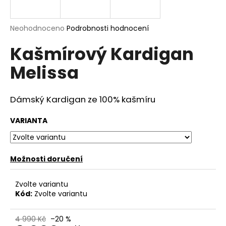
a
j
Průměrné
Neohodnoceno
Podrobnosti hodnocení
í
hodnocení
Kašmírový Kardigan
produktu
t
je
?
Melissa
0,0
z
5
hvězdiček.
Dámský Kardigan ze 100% kašmíru
HLEDAT
VARIANTA
Možnosti doručení
D
o
p
Zvolte variantu
o
Kód:
Zvolte variantu
r
u
4 990 Kč
–20 %