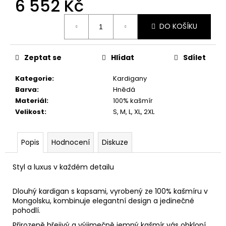
6 552 Kč
č
u
Měrná
j
DO KOŠÍKU
cena:
e
m
e
Zeptat se
Hlídat
Sdílet
Kategorie
:
Kardigany
Barva
:
Hnědá
Materiál
:
100% kašmír
Velikost
:
S, M, L, XL, 2XL
Popis
Hodnocení
Diskuze
Styl a luxus v každém detailu
Dlouhý kardigan s kapsami, vyrobený ze 100% kašmíru v
Mongolsku, kombinuje elegantní design a jedinečné
pohodlí.
Přirozeně hřejivý a výjimečně jemný kašmír vás obklopí