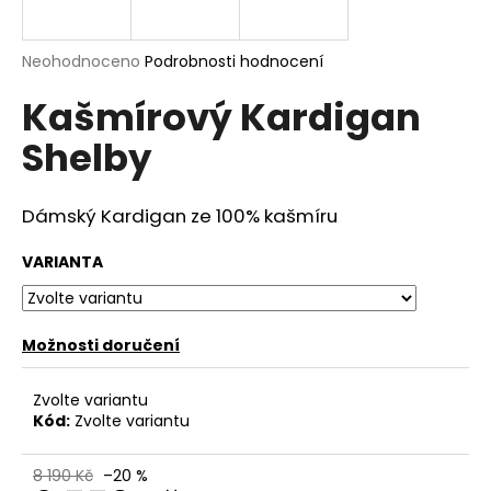
a
j
Průměrné
Neohodnoceno
Podrobnosti hodnocení
í
hodnocení
Kašmírový Kardigan
produktu
t
je
?
Shelby
0,0
z
5
hvězdiček.
Dámský Kardigan ze 100% kašmíru
HLEDAT
VARIANTA
Možnosti doručení
D
o
p
Zvolte variantu
o
Kód:
Zvolte variantu
r
u
8 190 Kč
–20 %