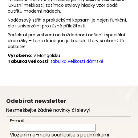
luxusní měkkostí, zatímco stylový hladký vzor dodá
outfitu moderní nádech.
Nadčasový střih s praktickými kapsami je nejen funkční,
ale i univerzální pro různé příležitosti.
Perfektní pro vrstvení na každodenní nošení i speciální
okamžiky – tento kardigan je kousek, který si okamžitě
oblíbíte!
Vyrobeno:
v Mongolsku
Tabulka velikostí
:
tabulka velikostí dámské
Z
á
Odebírat newsletter
p
Nezmeškejte žádné novinky či slevy!
a
t
E-mail
í
Vložením e-mailu souhlasíte s
podmínkami