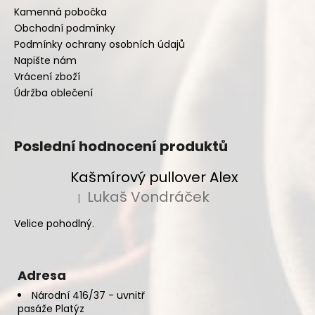
Kamenná pobočka
Obchodní podmínky
Podmínky ochrany osobních údajů
Napište nám
Vrácení zboží
Údržba oblečení
Poslední hodnocení produktů
Kašmírový pullover Alex
Lukaš Vondráček
|
Hodnocení produktu je 5 z 5 hvězdiček.
Velice pohodlný.
Adresa
Národní 416/37 - uvnitř
pasáže Platýz