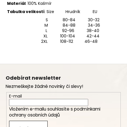
Materiál
: 100% Kašmír
Tabulka velikostí
: Size Hrudník EU
S 80-84 30-32
M 84-88 34-36
L 92-96 38-40
XL 100-104 42-44
2XL 108-112 46-48
Z
á
Odebírat newsletter
p
Nezmeškejte žádné novinky či slevy!
a
t
E-mail
í
Vložením e-mailu souhlasíte s
podmínkami
ochrany osobních údajů