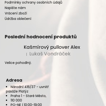
Podmínky ochrany osobních údajů
Napište nám
Vrácení zboží
Údržba oblečení
Poslední hodnocení produktů
Kašmírový pullover Alex
Lukaš Vondráček
|
Hodnocení produktu je 5 z 5 hvězdiček.
Velice pohodlný.
Adresa
Národní 416/37 - uvnitř
pasáže Platýz
Praha 1 - Staré Město,
110 000
PO-NE | 10:00-19:00