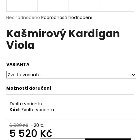
a
j
Průměrné
Neohodnoceno
Podrobnosti hodnocení
í
hodnocení
Kašmírový Kardigan
produktu
t
je
?
Viola
0,0
z
5
hvězdiček.
VARIANTA
HLEDAT
Možnosti doručení
D
Zvolte variantu
o
Kód:
Zvolte variantu
p
o
6 900 Kč
–20 %
r
5 520 Kč
u