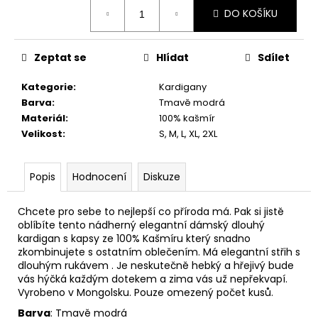
č
Měrná
DO KOŠÍKU
u
cena:
j
e
Zeptat se
Hlídat
Sdílet
m
e
Kategorie
:
Kardigany
Barva
:
Tmavě modrá
Materiál
:
100% kašmír
Velikost
:
S, M, L, XL, 2XL
Popis
Hodnocení
Diskuze
Chcete pro sebe to nejlepší co příroda má. Pak si jistě
oblíbíte tento nádherný elegantní dámský dlouhý
kardigan s kapsy ze 100% Kašmíru který snadno
zkombinujete s ostatním oblečením. Má elegantní střih s
dlouhým rukávem . Je neskutečně hebký a hřejivý bude
vás hýčká každým dotekem a zima vás už nepřekvapí.
Vyrobeno v Mongolsku. Pouze omezený počet kusů.
Barva
: Tmavě modrá