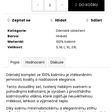
č
Měrná
DO KOŠÍKU
u
cena:
j
e
Zeptat se
Hlídat
Sdílet
m
e
Kategorie
:
Dámské oblečení
Barva
:
Hnědá
Materiál
:
100% kašmír
Velikost
:
S, M, L, XL, 2XL
Popis
Hodnocení
Diskuze
Dámský komplet ze 100% kašmíru je ztělesněním
jemnosti, kvality a nadčasové elegance.
Tento dvoudílný set, tvořený hebkým svetrem a
pohodlnými kalhotami, je vyroben z prvotřídního
kašmírového vlákna, které zajišťuje neuvěřitelnou
měkkost, lehkost a výjimečné teplo.
Díky svému minimalistickému a elegantnímu střihu