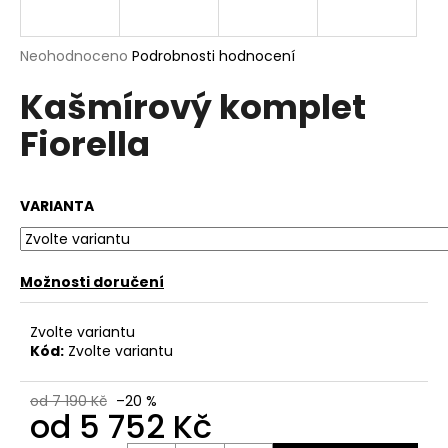
a
j
Průměrné
Neohodnoceno
Podrobnosti hodnocení
í
hodnocení
Kašmírový komplet
produktu
t
je
?
Fiorella
0,0
z
5
hvězdiček.
VARIANTA
HLEDAT
Možnosti doručení
D
Zvolte variantu
o
Kód:
Zvolte variantu
p
o
od 7 190 Kč
–20 %
r
od
5 752 Kč
u