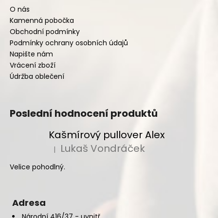
O nás
Kamenná pobočka
Obchodní podmínky
Podmínky ochrany osobních údajů
Napište nám
Vrácení zboží
Údržba oblečení
Poslední hodnocení produktů
Kašmírový pullover Alex
Lukaš Vondráček
|
Hodnocení produktu je 5 z 5 hvězdiček.
Velice pohodlný.
Adresa
Národní 416/37 - uvnitř