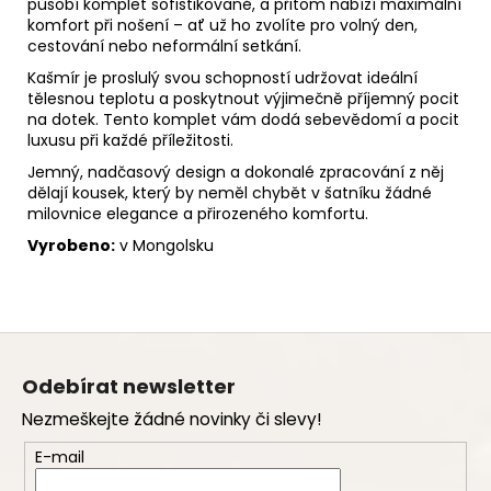
působí komplet sofistikovaně, a přitom nabízí maximální
komfort při nošení – ať už ho zvolíte pro volný den,
cestování nebo neformální setkání.
Kašmír je proslulý svou schopností udržovat ideální
tělesnou teplotu a poskytnout výjimečně příjemný pocit
na dotek. Tento komplet vám dodá sebevědomí a pocit
luxusu při každé příležitosti.
Jemný, nadčasový design a dokonalé zpracování z něj
dělají kousek, který by neměl chybět v šatníku žádné
milovnice elegance a přirozeného komfortu.
Vyrobeno:
v Mongolsku
Z
á
Odebírat newsletter
p
Nezmeškejte žádné novinky či slevy!
a
t
E-mail
í